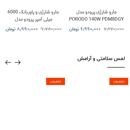
جارو شارژی پرودو مدل
جارو شارژی و پاوربانک 6000
PORODO 140W PDM8DGY
میلی آمپر پرودو مدل
PORODO 160W PDS5BK
۷٫۶۷۰٫۰۰۰
۶٫۹۹۰٫۰۰۰
تومان
۹٫۷۸۰٫۰۰۰
۸٫۹۹۰٫۰۰۰
تومان
لمس سلامتی و آرامش
تخفیف
تخفیف