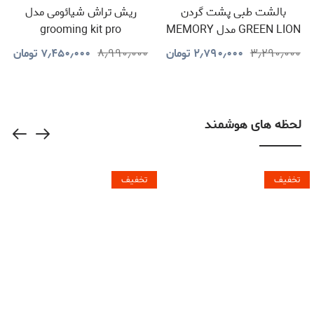
بالشت طبی پشت گردن
ریش تراش شیائومی مدل
GREEN LION مدل MEMORY
grooming kit pro
FOAM Neck Pillow
۳٫۲۹۰٫۰۰۰
۲٫۷۹۰٫۰۰۰
تومان
۸٫۹۹۰٫۰۰۰
۷٫۴۵۰٫۰۰۰
تومان
لحظه های هوشمند
تخفیف
تخفیف