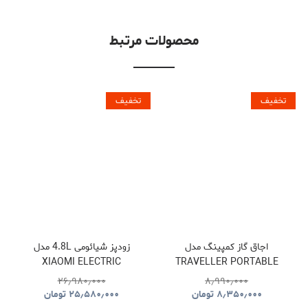
محصولات مرتبط
تخفیف
تخفیف
اجاق گاز کمپینگ مدل
زودپز شیائومی 4.8L مدل
XIAOMI ELECTRIC
TRAVELLER PORTABLE
PRESSURE COOKER
BBQ HYBQ015
۲۶٫۹۸۰٫۰۰۰
۸٫۹۹۰٫۰۰۰
۸٫۳۵۰٫۰۰۰
تومان
۲۵٫۵۸۰٫۰۰۰
تومان