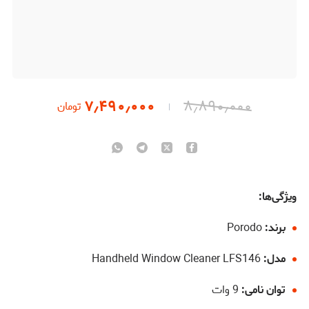
۷٫۴۹۰٫۰۰۰
۸٫۸۹۰٫۰۰۰
تومان
ویژگی‌ها:
برند:
Porodo
مدل:
Handheld Window Cleaner LFS146
توان نامی:
9 وات