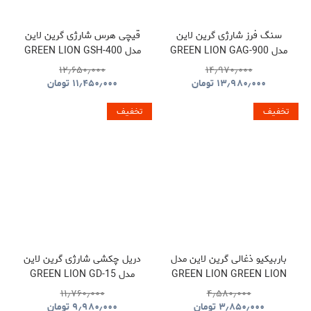
سنگ فرز شارژی گرین لاین
قیچی هرس شارژی گرین لاین
مدل GREEN LION GAG-900
مدل GREEN LION GSH-400
ELECTRIC PRUNING
CORDLESS ANGLE
۱۲٫۶۵۰٫۰۰۰
۱۴٫۹۷۰٫۰۰۰
SHEARS TOOL CORDLESS
GRINDER TOOL
۱۳٫۹۸۰٫۰۰۰
تومان
۱۱٫۴۵۰٫۰۰۰
تومان
GNGSH400SHGN
GNGAG900GRGN
تخفیف
تخفیف
باربیکیو ذغالی گرین لاین مدل
دریل چکشی شارژی گرین لاین
GREEN LION GREEN LION
مدل GREEN LION GD-15
PRO DRIVE CORDLESS
QUDRA FOLDABLE BBQ
۱۱٫۷۶۰٫۰۰۰
۴٫۵۸۰٫۰۰۰
HAMMER DRILL
GRILL GNQDRBBQSTBK
۳٫۸۵۰٫۰۰۰
تومان
۹٫۹۸۰٫۰۰۰
تومان