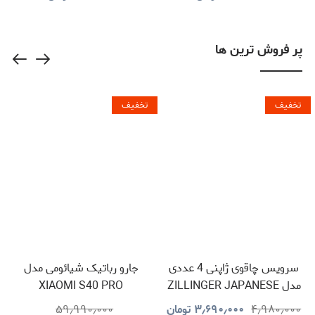
GNGD15D18VGN
پر فروش ترین ها
تخفیف
تخفیف
سرویس چاقوی ژاپنی 4 عددی
جارو رباتیک شیائومی مدل
مدل ZILLINGER JAPANESE
XIAOMI S40 PRO
KNIVES
۴٫۹۸۰٫۰۰۰
۳٫۶۹۰٫۰۰۰
تومان
۵۹٫۹۹۰٫۰۰۰