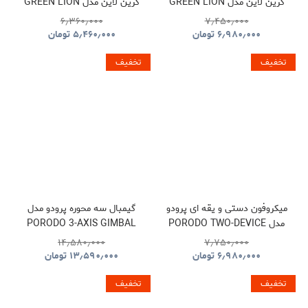
گرین لاین مدل GREEN LION
گرین لاین مدل GREEN LION
LUZERN GNLEZ10KPBBK
LUZERN GNLEZ20KPBBK
۶٫۳۶۰٫۰۰۰
۷٫۴۵۰٫۰۰۰
۶٫۹۸۰٫۰۰۰
تومان
۵٫۴۶۰٫۰۰۰
تومان
تخفیف
تخفیف
میکروفون دستی و یقه ای پرودو
گیمبال سه محوره پرودو مدل
مدل PORODO TWO-DEVICE
PORODO 3-AXIS GIMBAL
STABILIZER PDLFST127BK
CONNECT HANDHELD
۱۴٫۵۸۰٫۰۰۰
۷٫۷۵۰٫۰۰۰
LAVALIER MICROPHONE
۶٫۹۸۰٫۰۰۰
تومان
۱۳٫۵۹۰٫۰۰۰
تومان
PDLFST133BK
تخفیف
تخفیف