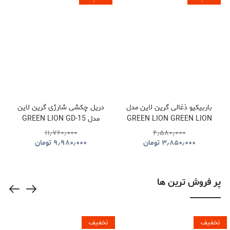
باربیکیو ذغالی گرین لاین مدل
دریل چکشی شارژی گرین لاین
GREEN LION GREEN LION
مدل GREEN LION GD-15
PRO DRIVE CORDLESS
QUDRA FOLDABLE BBQ
۱۱٫۷۶۰٫۰۰۰
۴٫۵۸۰٫۰۰۰
HAMMER DRILL
GRILL GNQDRBBQSTBK
۳٫۸۵۰٫۰۰۰
تومان
۹٫۹۸۰٫۰۰۰
تومان
GNGD15D18VGN
پر فروش ترین ها
تخفیف
تخفیف