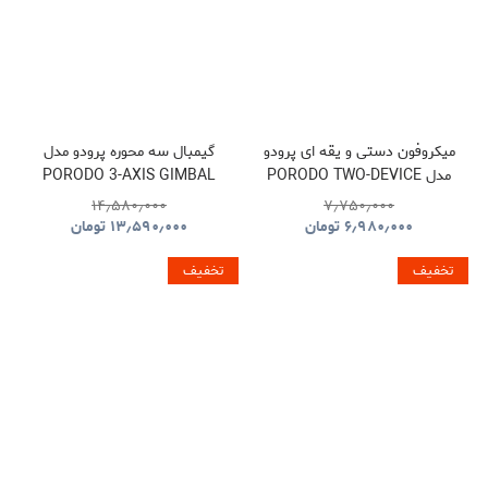
میکروفون دستی و یقه ای پرودو
گیمبال سه محوره پرودو مدل
مدل PORODO TWO-DEVICE
PORODO 3-AXIS GIMBAL
STABILIZER PDLFST127BK
CONNECT HANDHELD
۱۴٫۵۸۰٫۰۰۰
۷٫۷۵۰٫۰۰۰
LAVALIER MICROPHONE
۶٫۹۸۰٫۰۰۰
تومان
۱۳٫۵۹۰٫۰۰۰
تومان
PDLFST133BK
تخفیف
تخفیف