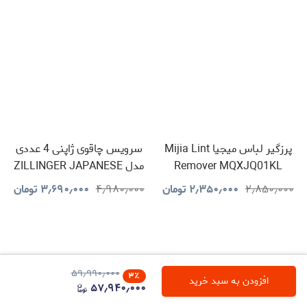
پرزگیر لباس میجیا Mijia Lint
سرویس چاقوی ژاپنی 4 عددی
Remover MQXJQ01KL
مدل ZILLINGER JAPANESE
KNIVES
۲٫۸۵۰٫۰۰۰
۲٫۳۵۰٫۰۰۰
تومان
۴٫۹۸۰٫۰۰۰
۳٫۶۹۰٫۰۰۰
تومان
۵۹٫۹۹۰٫۰۰۰
۳
٪
افزودن به سبد خرید
۵۷٫۹۴۰٫۰۰۰