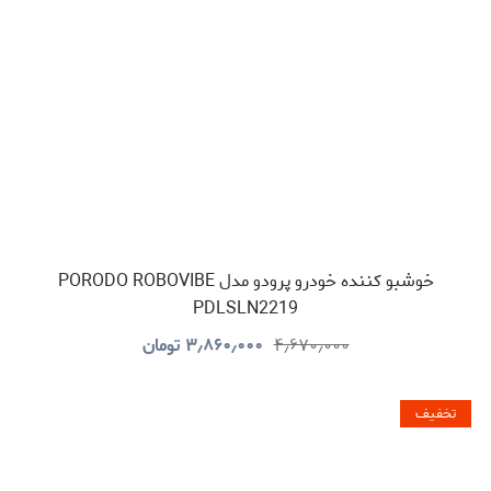
خوشبو کننده خودرو پرودو مدل PORODO ROBOVIBE
PDLSLN2219
۴٫۶۷۰٫۰۰۰
۳٫۸۶۰٫۰۰۰
تومان
تخفیف