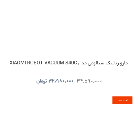
جارو رباتیک شیائومی مدل XIAOMI ROBOT VACUUM S40C
۳۴٫۵۹۰٫۰۰۰
۳۲٫۹۸۰٫۰۰۰
تومان
تخفیف