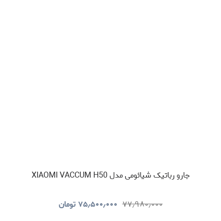
جارو رباتیک شیائومی مدل XIAOMI VACCUM H50
۷۷٫۹۸۰٫۰۰۰
۷۵٫۵۰۰٫۰۰۰
تومان