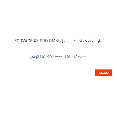
جارو رباتیک اکووکس مدل ECOVACS X8 PRO OMNI
۱۵۴٫۹۸۰٫۰۰۰
۱۵۲٫۶۷۰٫۰۰۰
تومان
تخفیف