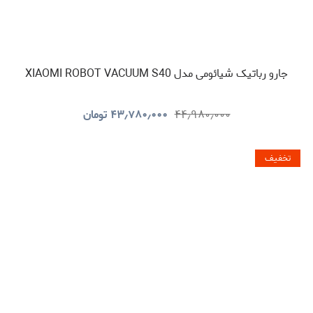
جارو رباتیک شیائومی مدل XIAOMI ROBOT VACUUM S40
۴۴٫۹۸۰٫۰۰۰
۴۳٫۷۸۰٫۰۰۰
تومان
تخفیف