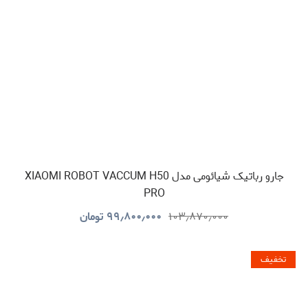
جارو رباتیک شیائومی مدل XIAOMI ROBOT VACCUM H50
PRO
۱۰۳٫۸۷۰٫۰۰۰
۹۹٫۸۰۰٫۰۰۰
تومان
تخفیف