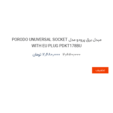
مبدل برق پرودو مدل PORODO UNUVERSAL SOCKET
WITH EU PLUG PDKT178BU
۲٫۸۷۰٫۰۰۰
۲٫۴۸۰٫۰۰۰
تومان
تخفیف