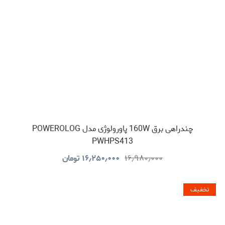
چندراهی برق 160W پاورولوژی مدل POWEROLOG
PWHPS413
۱۶٫۹۸۰٫۰۰۰
۱۶٫۲۵۰٫۰۰۰
تومان
تخفیف