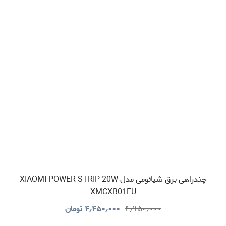
چندراهی برق شیائومی مدل XIAOMI POWER STRIP 20W
XMCXB01EU
۴٫۹۵۰٫۰۰۰
۴٫۴۵۰٫۰۰۰
تومان