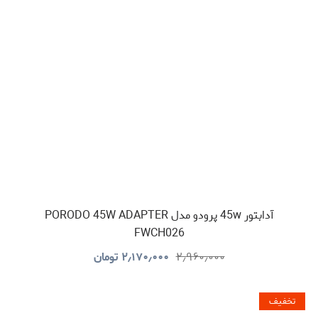
آدابتور 45w پرودو مدل PORODO 45W ADAPTER
FWCH026
۲٫۹۶۰٫۰۰۰
۲٫۱۷۰٫۰۰۰
تومان
تخفیف