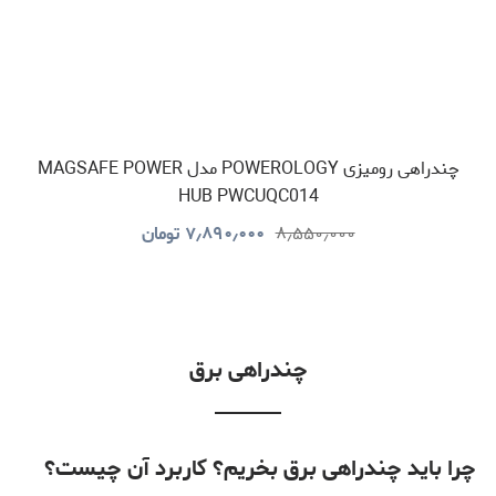
چندراهی رومیزی POWEROLOGY مدل MAGSAFE POWER
HUB PWCUQC014
۸٫۵۵۰٫۰۰۰
۷٫۸۹۰٫۰۰۰
تومان
چندراهی برق
چرا باید چندراهی برق بخریم؟ کاربرد آن چیست؟