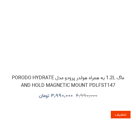
ماگ 1.2L به همراه هولدر پرودو مدل PORODO HYDRATE
AND HOLD MAGNETIC MOUNT PDLFST147
۴٫۹۹۰٫۰۰۰
۳٫۹۹۰٫۰۰۰
تومان
تخفیف