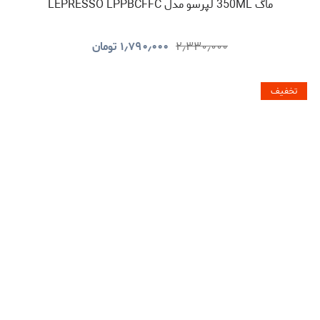
ماگ 350ML لپرسو مدل LEPRESSO LPPBCFFC
۲٫۳۳۰٫۰۰۰
۱٫۷۹۰٫۰۰۰
تومان
تخفیف