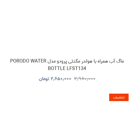
ماگ آب همراه با هولدر مگنتی پرودو مدل PORODO WATER
BOTTLE LFST134
۲٫۹۸۰٫۰۰۰
۲٫۶۵۰٫۰۰۰
تومان
تخفیف