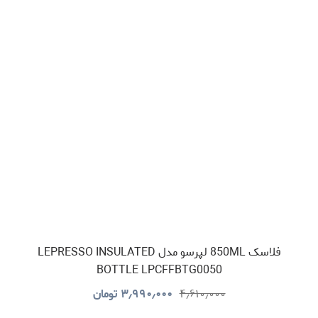
فلاسک 850ML لپرسو مدل LEPRESSO INSULATED
BOTTLE LPCFFBTG0050
۴٫۶۱۰٫۰۰۰
۳٫۹۹۰٫۰۰۰
تومان