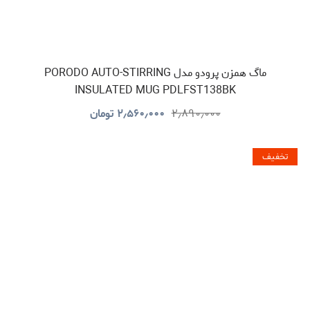
ماگ همزن پرودو مدل PORODO AUTO-STIRRING
INSULATED MUG PDLFST138BK
۲٫۸۹۰٫۰۰۰
۲٫۵۶۰٫۰۰۰
تومان
تخفیف