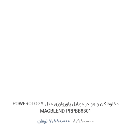
مخلوط کن و هولدر موبایل پاورولوژی مدل POWEROLOGY
MAGBLEND PRPBB8301
۸٫۹۸۰٫۰۰۰
۷٫۸۸۰٫۰۰۰
تومان