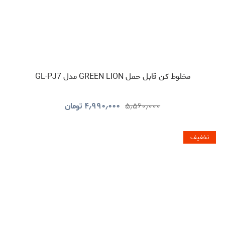
مخلوط کن قابل حمل GREEN LION مدل GL-PJ7
۵٫۵۶۰٫۰۰۰
۴٫۹۹۰٫۰۰۰
تومان
تخفیف