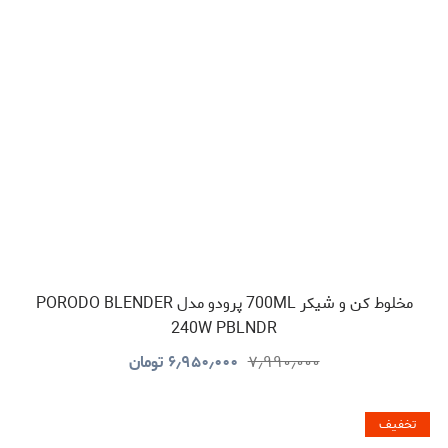
مخلوط کن و شیکر 700ML پرودو مدل PORODO BLENDER
240W PBLNDR
۷٫۹۹۰٫۰۰۰
۶٫۹۵۰٫۰۰۰
تومان
تخفیف