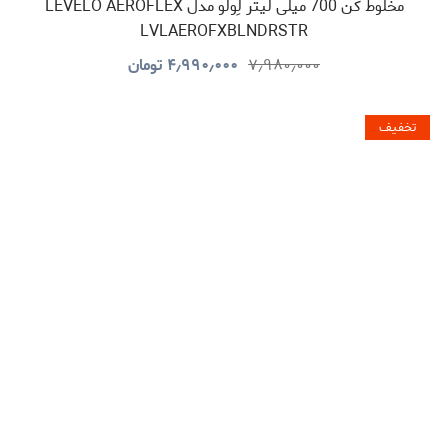
مخلوط کن 700 میلی لیتر لِولو مدل LEVELO AEROFLEX
LVLAEROFXBLNDRSTR
۷٫۹۸۰٫۰۰۰
۴٫۹۹۰٫۰۰۰
تومان
تخفیف