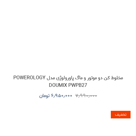
مخلوط کن دو موتور و ماگ پاورولوژی مدل POWEROLOGY
DOUMIX PWPB27
۷٫۹۹۰٫۰۰۰
۶٫۹۵۰٫۰۰۰
تومان
تخفیف