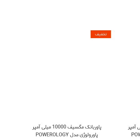
تخفیف
یف 10000 میلی آمپر
پاوربانک مگسیف 10000 میلی آمپر
POWERO
پاورولوژی مدل POWEROLOGY