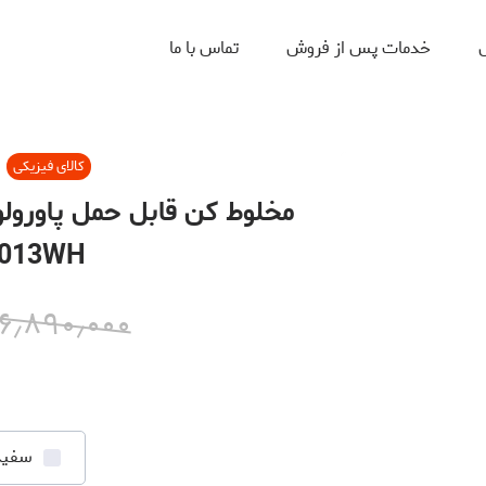
ل
خدمات پس از فروش
تماس با ما
کالای فیزیکی
M013WH
۶٫۸۹۰٫۰۰۰
سفید