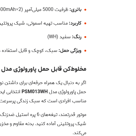
باتری:
ظرفیت 5000 میلی‌آمپر (2×2500mAh) با شارژ سریع Type-C
کاربرد:
مناسب تهیه اسموتی، شیک پروتئین،
رنگ:
سفید (WH)
ویژگی حمل:
سبک، کوچک و قابل استفاده در
مخلوط‌کن قابل حمل پاورولوژی مدل PSM013WH
اگر به دنبال یک همراه حرفه‌ای برای داشتن نو
حمل پاورولوژی مدل
PSM013WH
انتخابی اید
مناسب افرادی است که سبک زندگی پرسرعت دار
موتور قدرتمند، تیغه‌های 
می‌کند.