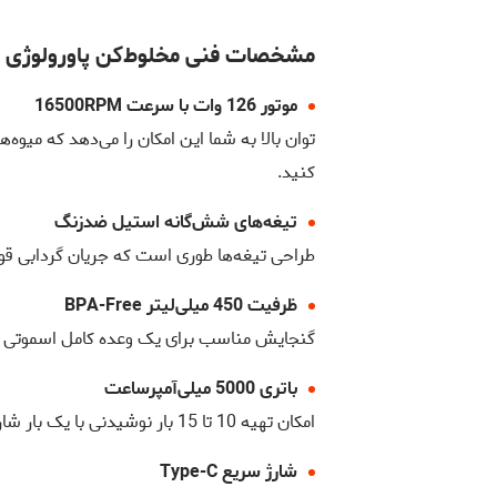
مشخصات فنی مخلوط‌کن پاورولوژی PSM013WH
موتور 126 وات با سرعت 16500RPM
توان بالا به شما این امکان را می‌دهد که میوه
کنید.
تیغه‌های شش‌گانه استیل ضدزنگ
طراحی تیغه‌ها طوری است که جریان گردابی قوی 
ظرفیت 450 میلی‌لیتر BPA-Free
گنجایش مناسب برای یک وعده کامل اسموتی یا
باتری 5000 میلی‌آمپرساعت
امکان تهیه 10 تا 15 بار نوشیدنی با یک بار شارژ کامل. همراهی مطمئن برای سفر، دانشگاه و محیط کار.
شارژ سریع Type-C