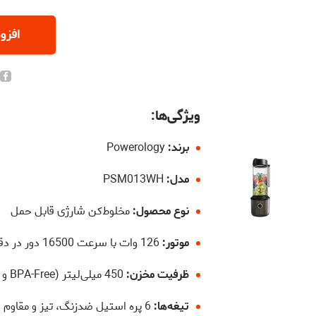
افزو
ویژگی‌ها:
برند:
Powerology
مدل:
PSM013WH
نوع محصول:
مخلوط‌کن شارژی قابل حمل
موتور:
126 وات با سرعت 16500 دور در دقیقه
ظرفیت مخزن:
450 میلی‌لیتر (BPA-Free و ایمن برای مواد غذایی)
تیغه‌ها:
6 پره استیل ضدزنگ، تیز و مقاوم