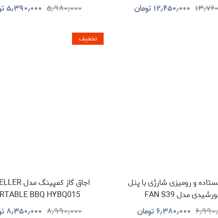
TEMOR GLASS SURFACE
MH01R
۱۳٫۷۶۰
۱۲٫۴۵۰٫۰۰۰
تومان
۵٫۹۸۰٫۰۰۰
۵٫۳۹۰٫۰۰۰
تو
PPBCHA36
تخفیف
ستاده و رومیزی شارژی با پنل
اجاق گاز کمپینگ
رشیدی مدل FAN S39
RTABLE BBQ HYBQ015
۶٫۹۹۰
۶٫۳۸۰٫۰۰۰
تومان
۸٫۹۹۰٫۰۰۰
۸٫۳۵۰٫۰۰۰
تو