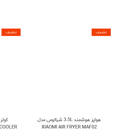
تخفیف
تخفیف
هواپز هوشمند 3.5L شیائومی مدل
کولر
 COOLER
XIAOMI AIR FRYER MAF02