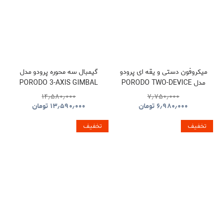
میکروفون دستی و یقه ای پرودو
گیمبال سه محوره پرودو مدل
مدل PORODO TWO-DEVICE
PORODO 3-AXIS GIMBAL
STABILIZER PDLFST127BK
CONNECT HANDHELD
۱۴٫۵۸۰٫۰۰۰
۷٫۷۵۰٫۰۰۰
LAVALIER MICROPHONE
۶٫۹۸۰٫۰۰۰
تومان
۱۳٫۵۹۰٫۰۰۰
تومان
PDLFST133BK
تخفیف
تخفیف