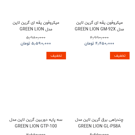
میکروفون یقه ای گرین لاین
میکروفون یقه ای گرین لاین
مدل GREEN LION GM-92X
مدل GREEN LION
GNGM93XMICBK
GNGM92XWMBK
۵٫۹۸۰٫۰۰۰
۴٫۹۹۰٫۰۰۰
۴٫۴۵۰٫۰۰۰
تومان
۵٫۵۹۰٫۰۰۰
تومان
تخفیف
تخفیف
چندراهی برق گرین لاین مدل
سه پایه دوربین گرین لاین مدل
GREEN LION GTP-100
GREEN LION GL-PS8A
GNTP100TRIBK
GNPS7UPDUKBK
۲٫۸۸۰٫۰۰۰
۴٫۴۵۰٫۰۰۰