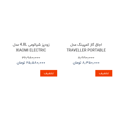
اجاق گاز کمپینگ مدل
زودپز شیائومی 4.8L مدل
XIAOMI ELECTRIC
TRAVELLER PORTABLE
PRESSURE COOKER
BBQ HYBQ015
۲۶٫۹۸۰٫۰۰۰
۸٫۹۹۰٫۰۰۰
۸٫۳۵۰٫۰۰۰
تومان
۲۵٫۵۸۰٫۰۰۰
تومان
تخفیف
تخفیف