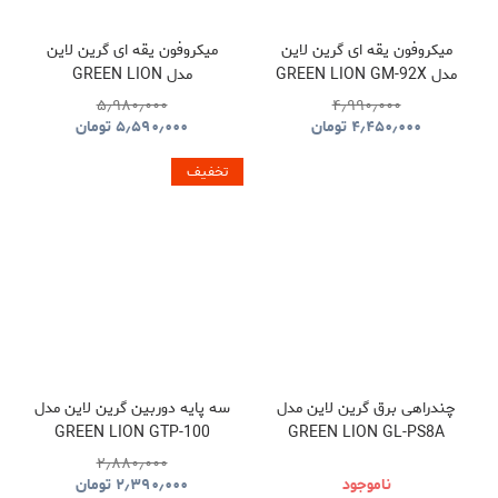
میکروفون یقه ای گرین لاین
میکروفون یقه ای گرین لاین
مدل GREEN LION GM-92X
مدل GREEN LION
GNGM93XMICBK
GNGM92XWMBK
۵٫۹۸۰٫۰۰۰
۴٫۹۹۰٫۰۰۰
۴٫۴۵۰٫۰۰۰
تومان
۵٫۵۹۰٫۰۰۰
تومان
تخفیف
چندراهی برق گرین لاین مدل
سه پایه دوربین گرین لاین مدل
GREEN LION GTP-100
GREEN LION GL-PS8A
GNTP100TRIBK
GNPS7UPDUKBK
۲٫۸۸۰٫۰۰۰
ناموجود
۲٫۳۹۰٫۰۰۰
تومان