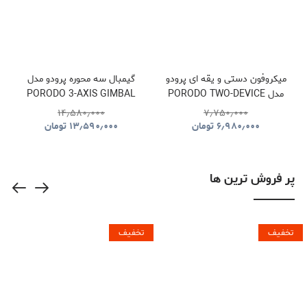
میکروفون دستی و یقه ای پرودو
گیمبال سه محوره پرودو مدل
مدل PORODO TWO-DEVICE
PORODO 3-AXIS GIMBAL
STABILIZER PDLFST127BK
CONNECT HANDHELD
۱۴٫۵۸۰٫۰۰۰
۷٫۷۵۰٫۰۰۰
LAVALIER MICROPHONE
۶٫۹۸۰٫۰۰۰
تومان
۱۳٫۵۹۰٫۰۰۰
تومان
PDLFST133BK
پر فروش ترین ها
تخفیف
تخفیف