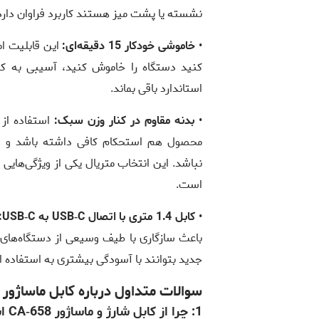
نشسته یا پشت میز هستند کاربرد فراوان دارد
•
خاموشی خودکار 15 دقیقه‌ای:
این قابلیت ام
کنید دستگاه را خاموش کنید، آسیبی به کار
استاندارد باقی بماند.
•
بدنه مقاوم در کنار وزن سبک:
استفاده از 
محصول هم استحکام کافی داشته باشد و هم
نباشد. این انتخاب متریال یکی از ویژگی‌های
است.
•
کابل 1.4 متری با اتصال USB‑C به USB‑C:
باعث سازگاری با طیف وسیعی از دستگاه‌های 
جدید بتوانند با آسودگی بیشتری به استفاده از 
سوالات متداول درباره کابل ماساژور
1:
چرا از کابل شارژ و ماساژور CA‑658 استفاده می‌شود؟