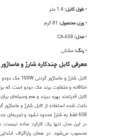
•
طول کابل:
1.4 متر
•
وزن محصول:
81 گرم
•
مدل:
CA‑658
•
رنگ:
مشکی
معرفی کابل چندکاره شارژ و ماساژور گرد
خلاقانه و متفاوت برند مک دودو است که برا
کابل قدرتمند بهره ببرند و هم وسیله‌ای بر
658 فقط به شارژ محدود نشود و تجربه‌ای جدید از یک ابزار چندمنظوره ایجاد کند. استفاده از
در این مدل تنها یک کارکرد ساده نیست، ب
محسوب می‌شود. در همان پاراگراف ابتدایی