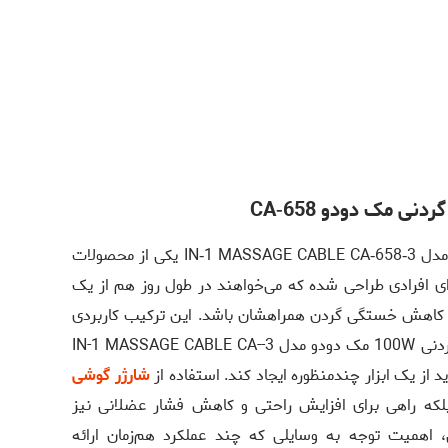
نی مک دودو CA‑658
کابل شارژ و ماساژور گردنی 100W مک دودو مدل 3‑IN‑1 MASSAGE CABLE CA‑658 یکی از محصولات
ی افرادی طراحی شده که می‌خواهند در طول روز هم از یک
ای کاهش خستگی گردن همراهشان باشد. این ترکیب کاربردی
باعث شده استفاده از کابل شارژ و ماساژور گردنی 100W مک دودو مدل 3-IN-1 MASSAGE CABLE CA-
شارژر گوشی
لکه راهی برای افزایش راحتی و کاهش فشار عضلانی نیز
، اهمیت توجه به وسایلی که چند عملکرد هم‌زمان ارائه