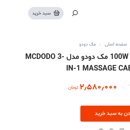
سبد خرید
صفحه اصلی
مک دودو
کابل شارژ و ماساژور گردنی 100W مک دودو مدل MCDODO 3-
IN-1 MASSAGE CA
۲٫۵۸۰٫۰۰۰
تومان
دن به سبد خرید