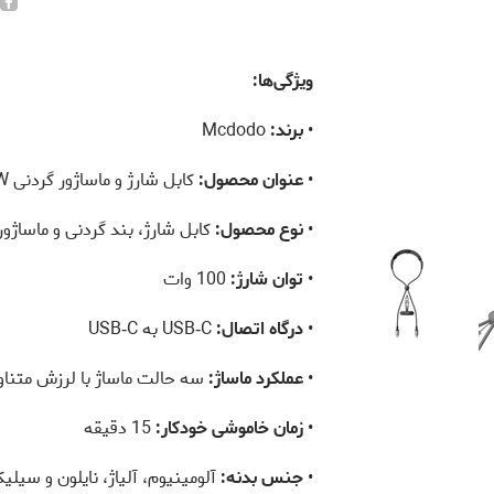
ویژگی‌ها:
•
برند:
Mcdodo
•
عنوان محصول:
کابل شارژ و ماساژور گردنی 100W مک دودو مدل 3‑IN‑1 MASSAGE CABLE CA‑658
•
نوع محصول:
کابل شارژ، بند گردنی و ماساژور 3 کار
•
توان شارژ:
100 وات
•
درگاه اتصال:
USB‑C به USB‑C
•
عملکرد ماساژ:
سه حالت ماساژ با لرزش متنا
•
زمان خاموشی خودکار:
15 دقیقه
•
جنس بدنه:
آلومینیوم، آلیاژ، نایلون و سیلی