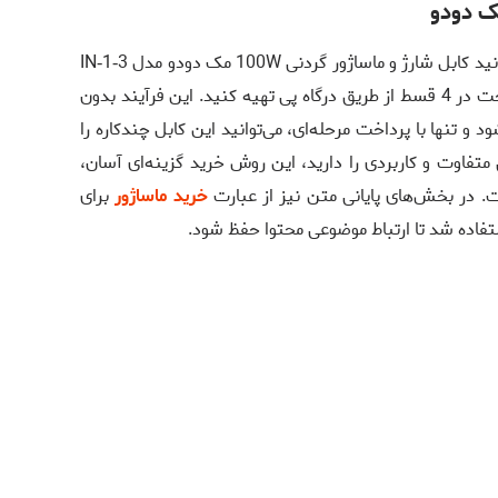
ک دودو
فروشگاه دیجیسال شرایطی فراهم کرده تا بتوانید کابل شارژ و ماساژور گردنی 100W مک دودو مدل 3‑IN‑1
MASSAGE CABLE CA‑658 را با امکان پرداخت در 4 قسط از طریق درگاه پی تهیه کنید. این فرآیند بدون
د و تنها با پرداخت مرحله‌ای، می‌توانید این کابل چندکاره را
فاوت و کاربردی را دارید، این روش خرید گزینه‌ای آسان،
ت. در بخش‌های پایانی متن نیز از عبارت
خرید ماساژور
برای
ستفاده شد تا ارتباط موضوعی محتوا حفظ شود.