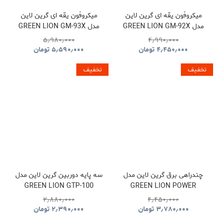
میکروفون یقه ای گرین لاین
میکروفون یقه ای گرین لاین
مدل GREEN LION GM-92X
مدل GREEN LION GM-93X
GNGM93XMICBK
GNGM92XWMBK
۵٫۹۸۰٫۰۰۰
۴٫۹۹۰٫۰۰۰
۴٫۴۵۰٫۰۰۰
تومان
۵٫۵۹۰٫۰۰۰
تومان
تخفیف
تخفیف
چندراهی برق گرین لاین مدل
سه پایه دوربین گرین لاین مدل
GREEN LION GTP-100
GREEN LION POWER
GNTP100TRIBK
SOCKET GL-PS8A
۲٫۸۸۰٫۰۰۰
۴٫۴۵۰٫۰۰۰
GNPS7UPDUKBK
۳٫۷۸۰٫۰۰۰
تومان
۲٫۳۹۰٫۰۰۰
تومان