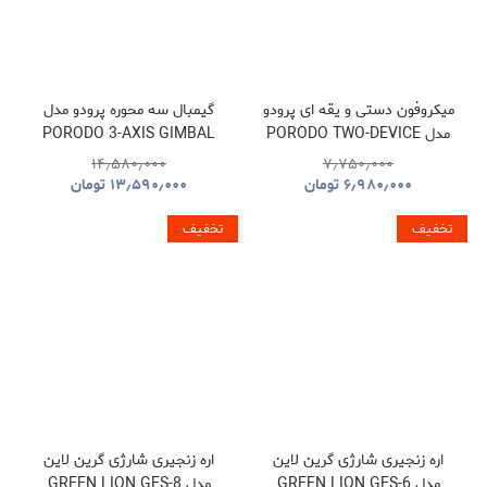
میکروفون دستی و یقه ای پرودو
گیمبال سه محوره پرودو مدل
مدل PORODO TWO-DEVICE
PORODO 3-AXIS GIMBAL
STABILIZER PDLFST127BK
CONNECT HANDHELD
۱۴٫۵۸۰٫۰۰۰
۷٫۷۵۰٫۰۰۰
LAVALIER MICROPHONE
۶٫۹۸۰٫۰۰۰
تومان
۱۳٫۵۹۰٫۰۰۰
تومان
PDLFST133BK
تخفیف
تخفیف
اره زنجیری شارژی گرین لاین
اره زنجیری شارژی گرین لاین
مدل GREEN LION GES-6
مدل GREEN LION GES-8