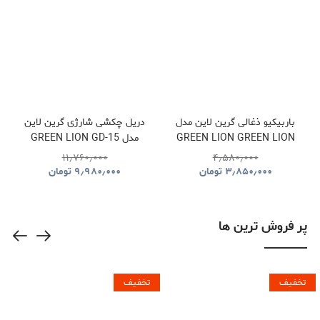
باربیکیو ذغالی گرین لاین مدل
دریل چکشی شارژی گرین لاین
GREEN LION GREEN LION
مدل GREEN LION GD-15
PRO DRIVE CORDLESS
QUDRA FOLDABLE BBQ
۱۱٫۷۶۰٫۰۰۰
۴٫۵۸۰٫۰۰۰
HAMMER DRILL
GRILL GNQDRBBQSTBK
۳٫۸۵۰٫۰۰۰
تومان
۹٫۹۸۰٫۰۰۰
تومان
GNGD15D18VGN
پر فروش ترین ها
تخفیف
تخفیف