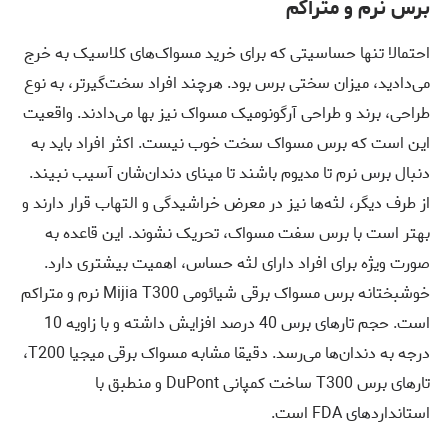
برس نرم و متراکم
احتمالا تنها حساسیتی که برای خرید مسواک‌های کلاسیک به خرج
می‌دادید، میزان سختی برس بود. هرچند افراد سخت‌گیرتر، به نوع
طراحی، برند و طراحی آرگونومیک مسواک نیز بها می‌دادند. واقعیت
این است که برس مسواک سخت خوب نیست. اکثر افراد باید به
دنبال برس نرم تا مدیوم باشند تا مینای دندان‌شان آسیب نبیند.
از طرف دیگر، لثه‌ها نیز در معرض خراشیدگی و التهاب قرار دارند و
بهتر است با برس سفت مسواک، تحریک نشوند. این قاعده به
صورت ویژه برای افراد دارای لثه حساس، اهمیت بیشتری دارد.
خوشبختانه برس مسواک برقی شیائومی Mijia T300 نرم و متراکم
است.
حجم تارهای برس 40 درصد افزایش داشته
و با زاویه 10
درجه به دندان‌ها می‌رسد. دقیقا مشابه مسواک برقی میجیا T200،
تارهای برس T300 ساخت کمپانی DuPont و منطبق با
استانداردهای FDA است.