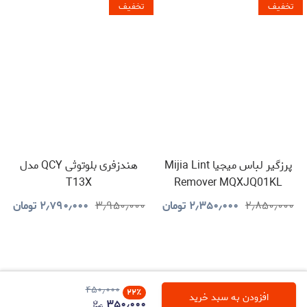
تخفیف
تخفیف
پرزگیر لباس میجیا Mijia Lint
هندزفری بلوتوثی QCY مدل
T13X
Remover MQXJQ01KL
۲٫۸۵۰٫۰۰۰
۲٫۳۵۰٫۰۰۰
تومان
۳٫۹۵۰٫۰۰۰
۲٫۷۹۰٫۰۰۰
تومان
۴۵۰٫۰۰۰
۲۲
٪
افزودن به سبد خرید
۳۵۰٫۰۰۰