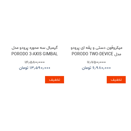
میکروفون دستی و یقه ای پرودو
گیمبال سه محوره پرودو مدل
مدل PORODO TWO-DEVICE
PORODO 3-AXIS GIMBAL
STABILIZER PDLFST127BK
CONNECT HANDHELD
۱۴٫۵۸۰٫۰۰۰
۷٫۷۵۰٫۰۰۰
LAVALIER MICROPHONE
۶٫۹۸۰٫۰۰۰
تومان
۱۳٫۵۹۰٫۰۰۰
تومان
PDLFST133BK
تخفیف
تخفیف