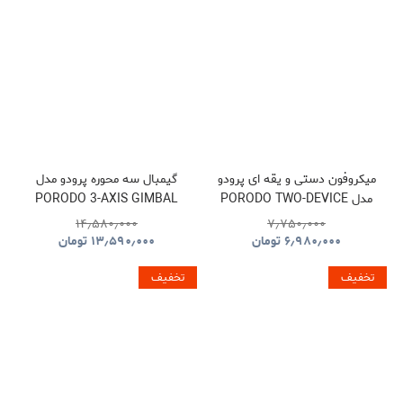
میکروفون دستی و یقه ای پرودو
گیمبال سه محوره پرودو مدل
مدل PORODO TWO-DEVICE
PORODO 3-AXIS GIMBAL
STABILIZER PDLFST127BK
CONNECT HANDHELD
۱۴٫۵۸۰٫۰۰۰
۷٫۷۵۰٫۰۰۰
LAVALIER MICROPHONE
۶٫۹۸۰٫۰۰۰
تومان
۱۳٫۵۹۰٫۰۰۰
تومان
PDLFST133BK
تخفیف
تخفیف