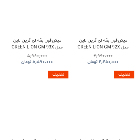
میکروفون یقه ای گرین لاین
میکروفون یقه ای گرین لاین
مدل GREEN LION GM-92X
مدل GREEN LION GM-93X
GNGM93XMICBK
GNGM92XWMBK
۵٫۹۸۰٫۰۰۰
۴٫۹۹۰٫۰۰۰
۴٫۴۵۰٫۰۰۰
تومان
۵٫۵۹۰٫۰۰۰
تومان
تخفیف
تخفیف