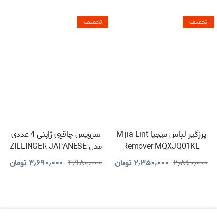
تخفیف
تخفیف
پرزگیر لباس میجیا Mijia Lint
سرویس چاقوی ژاپنی 4 عددی
Remover MQXJQ01KL
مدل ZILLINGER JAPANESE
KNIVES
۲٫۸۵۰٫۰۰۰
۲٫۳۵۰٫۰۰۰
تومان
۴٫۹۸۰٫۰۰۰
۳٫۶۹۰٫۰۰۰
تومان