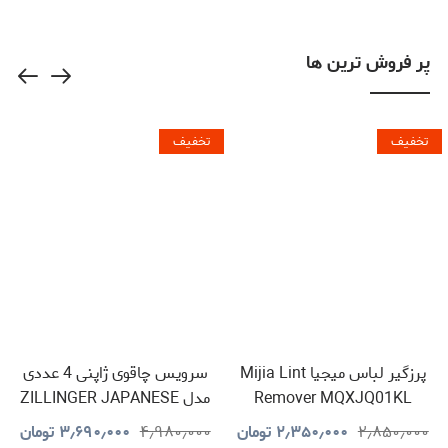
GNGD15D18VGN
پر فروش ترین ها
تخفیف
تخفیف
پرزگیر لباس میجیا Mijia Lint
سرویس چاقوی ژاپنی 4 عددی
Remover MQXJQ01KL
مدل ZILLINGER JAPANESE
KNIVES
۲٫۸۵۰٫۰۰۰
۲٫۳۵۰٫۰۰۰
تومان
۴٫۹۸۰٫۰۰۰
۳٫۶۹۰٫۰۰۰
تومان