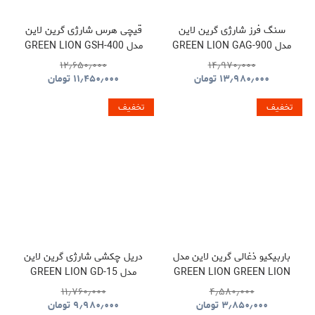
سنگ فرز شارژی گرین لاین
قیچی هرس شارژی گرین لاین
مدل GREEN LION GAG-900
مدل GREEN LION GSH-400
ELECTRIC PRUNING
CORDLESS ANGLE
۱۲٫۶۵۰٫۰۰۰
۱۴٫۹۷۰٫۰۰۰
SHEARS TOOL CORDLESS
GRINDER TOOL
۱۳٫۹۸۰٫۰۰۰
تومان
۱۱٫۴۵۰٫۰۰۰
تومان
GNGSH400SHGN
GNGAG900GRGN
تخفیف
تخفیف
باربیکیو ذغالی گرین لاین مدل
دریل چکشی شارژی گرین لاین
GREEN LION GREEN LION
مدل GREEN LION GD-15
PRO DRIVE CORDLESS
QUDRA FOLDABLE BBQ
۱۱٫۷۶۰٫۰۰۰
۴٫۵۸۰٫۰۰۰
HAMMER DRILL
GRILL GNQDRBBQSTBK
۳٫۸۵۰٫۰۰۰
تومان
۹٫۹۸۰٫۰۰۰
تومان