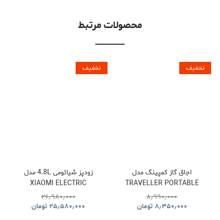
محصولات مرتبط
تخفیف
تخفیف
اجاق گاز کمپینگ مدل
زودپز شیائومی 4.8L مدل
XIAOMI ELECTRIC
TRAVELLER PORTABLE
PRESSURE COOKER
BBQ HYBQ015
۲۶٫۹۸۰٫۰۰۰
۸٫۹۹۰٫۰۰۰
۸٫۳۵۰٫۰۰۰
تومان
۲۵٫۵۸۰٫۰۰۰
تومان