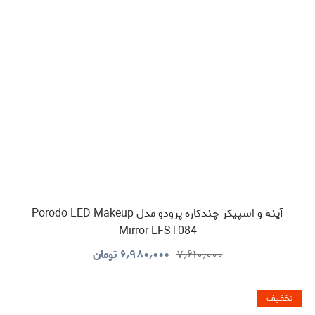
آینه و اسپیکر چندکاره پرودو مدل Porodo LED Makeup
Mirror LFST084
۷٫۶۱۰٫۰۰۰
۶٫۹۸۰٫۰۰۰
تومان
تخفیف