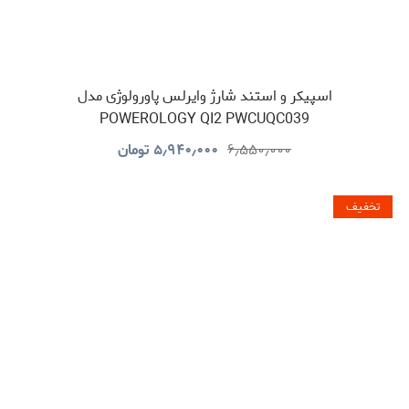
اسپیکر و استند شارژ وایرلس پاورولوژی مدل
POWEROLOGY QI2 PWCUQC039
۶٫۵۵۰٫۰۰۰
۵٫۹۴۰٫۰۰۰
تومان
تخفیف