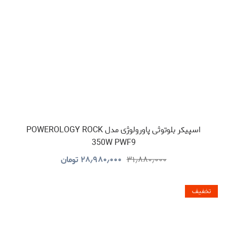
اسپیکر بلوتوثی پاورولوژی مدل POWEROLOGY ROCK
350W PWF9
۳۱٫۸۸۰٫۰۰۰
۲۸٫۹۸۰٫۰۰۰
تومان
تخفیف