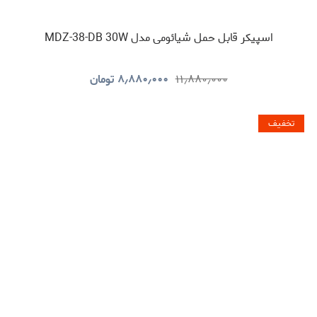
اسپیکر قابل حمل شیائومی مدل MDZ-38-DB 30W
۱۱٫۸۸۰٫۰۰۰
۸٫۸۸۰٫۰۰۰
تومان
تخفیف