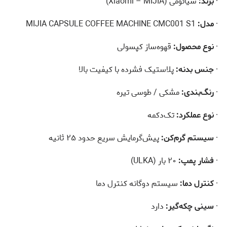
·
برند:
شیائومی (Xiaomi – MIJIA)
·
مدل:
MIJIA CAPSULE COFFEE MACHINE CMC001 S1
·
نوع محصول:
قهوه‌ساز کپسولی
·
جنس بدنه:
پلاستیک فشرده با کیفیت بالا
·
رنگ‌بندی:
مشکی / طوسی تیره
·
نوع عملکرد:
تک‌دکمه
·
سیستم گرم‌کن:
پیش‌گرمایش سریع حدود ۲۵ ثانیه
·
فشار پمپ:
۲۰ بار (ULKA)
·
کنترل دما:
سیستم دوگانه کنترل دما
·
سینی چکه‌گیر:
دارد