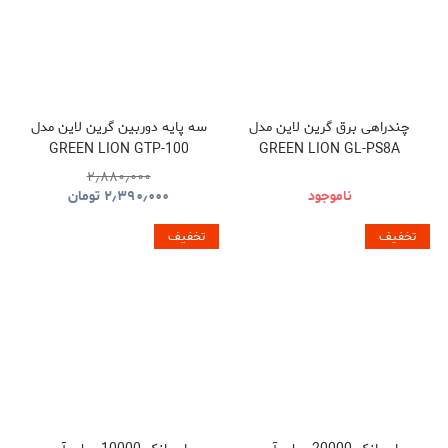
چندراهی برق گرین لاین مدل
سه پایه دوربین گرین لاین مدل
GREEN LION GTP-100
GREEN LION GL-PS8A
GNTP100TRIBK
GNPS7UPDUKBK
۲٫۸۸۰٫۰۰۰
ناموجود
۲٫۳۹۰٫۰۰۰
تومان
تخفیف
تخفیف