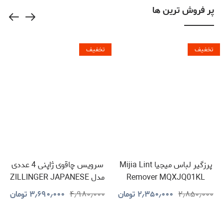
پر فروش ترین ها
تخفیف
تخفیف
پرزگیر لباس میجیا Mijia Lint
سرویس چاقوی ژاپنی 4 عددی
Remover MQXJQ01KL
مدل ZILLINGER JAPANESE
KNIVES
۲٫۸۵۰٫۰۰۰
۲٫۳۵۰٫۰۰۰
تومان
۴٫۹۸۰٫۰۰۰
۳٫۶۹۰٫۰۰۰
تومان