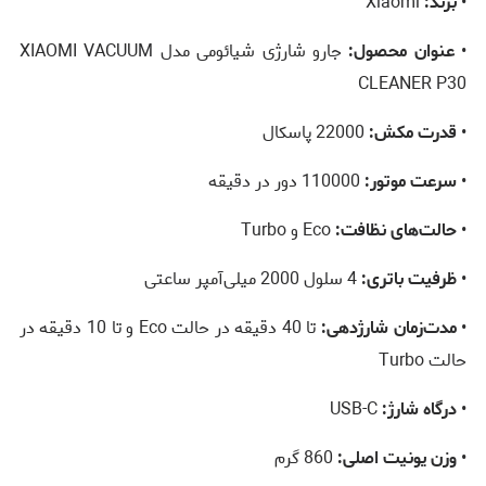
•
برند:
Xiaomi
•
عنوان محصول:
جارو شارژی شیائومی مدل XIAOMI VACUUM
CLEANER P30
•
قدرت مکش:
22000 پاسکال
•
سرعت موتور:
110000 دور در دقیقه
•
حالت‌های نظافت:
Eco و Turbo
•
ظرفیت باتری:
4 سلول 2000 میلی‌آمپر ساعتی
•
مدت‌زمان شارژدهی:
تا 40 دقیقه در حالت Eco و تا 10 دقیقه در
حالت Turbo
•
درگاه شارژ:
USB-C
•
وزن یونیت اصلی:
860 گرم