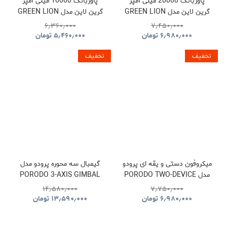
پاوربانک 20000 میلی آمپر
پاوربانک 10000 میلی آمپر
گرین لاین مدل GREEN LION
گرین لاین مدل GREEN LION
GNLEZ10KPBBK
GNLEZ20KPBBK
۶٫۳۶۰٫۰۰۰
۷٫۴۵۰٫۰۰۰
۶٫۹۸۰٫۰۰۰
تومان
۵٫۴۶۰٫۰۰۰
تومان
تخفیف
تخفیف
میکروفون دستی و یقه ای پرودو
گیمبال سه محوره پرودو مدل
مدل PORODO TWO-DEVICE
PORODO 3-AXIS GIMBAL
STABILIZER PDLFST127BK
CONNECT HANDHELD
۱۴٫۵۸۰٫۰۰۰
۷٫۷۵۰٫۰۰۰
LAVALIER MICROPHONE
۶٫۹۸۰٫۰۰۰
تومان
۱۳٫۵۹۰٫۰۰۰
تومان
PDLFST133BK