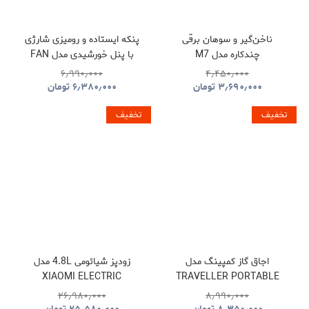
ناخن‌گیر و سوهان برقی
پنکه ایستاده و رومیزی شارژی
چندکاره مدل M7
با پنل خورشیدی مدل FAN
S39
۶٫۹۹۰٫۰۰۰
۴٫۴۵۰٫۰۰۰
۳٫۶۹۰٫۰۰۰
تومان
۶٫۳۸۰٫۰۰۰
تومان
تخفیف
تخفیف
اجاق گاز کمپینگ مدل
زودپز شیائومی 4.8L مدل
XIAOMI ELECTRIC
TRAVELLER PORTABLE
PRESSURE COOKER
BBQ HYBQ015
۲۶٫۹۸۰٫۰۰۰
۸٫۹۹۰٫۰۰۰