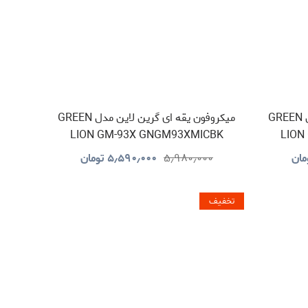
میکروفون یقه ای گرین لاین مدل GREEN
میکروفون یقه ای گرین لاین مدل GREEN
LION GM-93X GNGM93XMICBK
LION
مان
۵٫۹۸۰٫۰۰۰
۵٫۵۹۰٫۰۰۰
تومان
تخفیف