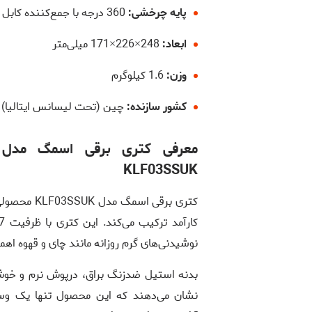
پایه چرخشی:
360 درجه با جمع‌کننده کابل
ابعاد:
248×226×171 میلی‌متر
وزن:
1.6 کیلوگرم
کشور سازنده:
چین (تحت لیسانس ایتالیا)
KLF03SSUK
کتری برقی ا
نوشیدنی‌های گرم روزانه مانند چای و قهوه اهم
نشان می‌دهند که این محصول تنها یک وسیل