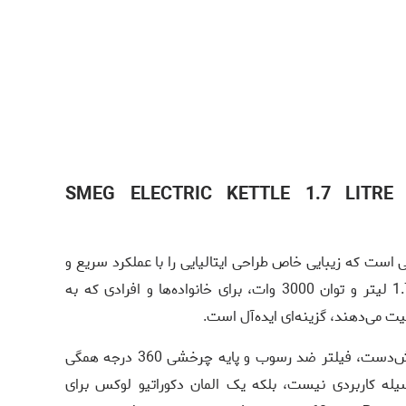
معرفی کتری برقی اسمگ مدل SMEG ELECTRIC KETTLE 1.7 LITRE
سمگ مدل KLF03SSUK محصولی است که زیبایی خاص طراحی ایتالیایی را با عملکرد سریع و
کارآمد ترکیب می‌کند. این کتری با ظرفیت 1.7 لیتر و توان 3000 وات، برای خانواده‌ها و افرادی که به
یت می‌دهند، گزینه‌ای ایده‌آل است.
بدنه استیل ضدزنگ براق، درپوش نرم و خوش‌دست، فیلتر ضد رسوب و پایه چرخشی 360 درجه همگی
ه کاربردی نیست، بلکه یک المان دکوراتیو لوکس برای