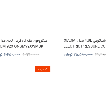
زودپز شیائومی 4.8L مدل XIAOMI
 GM-92X GNGM92XWMBK
ELECTRIC PRESSURE C
۲۶٫۹۸
۲۵٫۵۸۰٫۰۰۰
تومان
۴٫۹۹۰٫۰۰۰
۴٫۴۵۰٫۰۰۰
تو
تخفیف