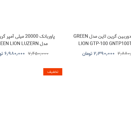
سه پایه دوربین گرین لاین مدل GREEN
پاوربانک 20000 میلی آمپ
LION GTP-100 GNTP100
مدل EEN LION LUZERN
GNLEZ20KPBBK
۲٫۸۸۰
۲٫۳۹۰٫۰۰۰
تومان
۷٫۴۵۰٫۰۰۰
۶٫۹۸۰٫۰۰۰
تو
تخفیف