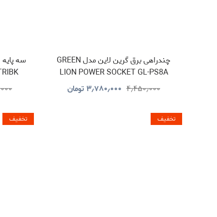
چندراهی برق گرین لاین مدل GREEN
TRIBK
LION POWER SOCKET GL-PS8A
GNPS7UPDUKBK
۴٫۴۵۰٫۰۰۰
۳٫۷۸۰٫۰۰۰
تومان
٫۰۰۰
تخفیف
تخفیف