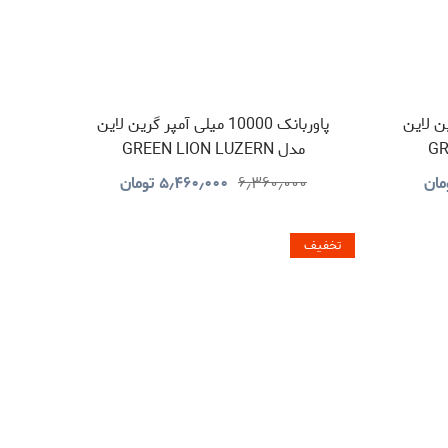
ر گرین لاین
پاوربانک 10000 میلی آمپر گرین لاین
GR
مدل GREEN LION LUZERN
GNLEZ10KPBBK
مان
۶٫۳۶۰٫۰۰۰
۵٫۴۶۰٫۰۰۰
تومان
تخفیف