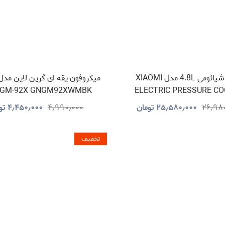
زودپز شیائومی 4.8L مدل XIAOMI
 GM-92X GNGM92XWMBK
ELECTRIC PRESSURE C
۲۶٫۹۸
۲۵٫۵۸۰٫۰۰۰
تومان
۴٫۹۹۰٫۰۰۰
۴٫۴۵۰٫۰۰۰
تو
تخفیف