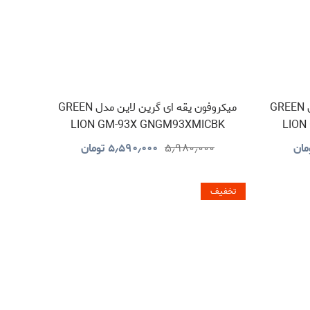
میکروفون یقه ای گرین لاین مدل GREEN
میکروفون یقه ای گرین لاین مدل GREEN
LION GM-93X GNGM93XMICBK
LION
مان
۵٫۹۸۰٫۰۰۰
۵٫۵۹۰٫۰۰۰
تومان
تخفیف