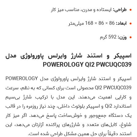
طراحی:
ایستاده و مدرن، مناسب میز کار
ابعاد:
86 × 86 × 168 میلی‌متر
وزن:
592 گرم
اسپیکر و استند شارژ وایرلس پاورولوژی مدل
POWEROLOGY QI2 PWCUQC039
اسپیکر و استند شارژ وایرلس پاورولوژی مدل POWEROLOGY
QI2 PWCUQC039 محصولی است برای کسانی که به نظم، سرعت
و کارایی اهمیت می‌دهند. این مدل با ترکیب شارژ بی‌سیم
استاندارد Qi2 و اسپیکر بلوتوث داخلی، چند نیاز روزمره را در قالب
یک دستگاه جمع‌وجور و خوش‌ساخت پاسخ می‌دهد. اگر میز کار
شلوغ، کابل‌های متعدد و شارژرهای پراکنده آزارتان می‌دهد، این
استند دقیقاً برای حل همین مشکل طراحی شده است.