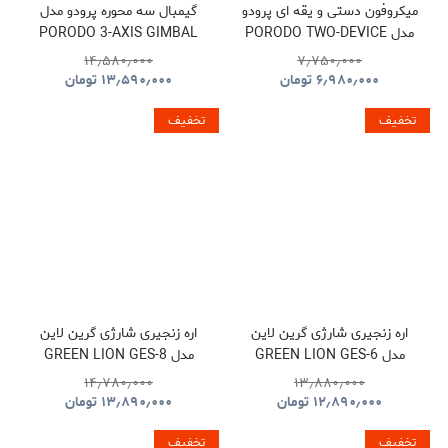
میکروفون دستی و یقه ای پرودو
گیمبال سه محوره پرودو مدل
مدل PORODO TWO-DEVICE
PORODO 3-AXIS GIMBAL
STABILIZER PDLFST127BK
CONNECT HANDHELD
۱۴٫۵۸۰٫۰۰۰
۷٫۷۵۰٫۰۰۰
LAVALIER MICROPHONE
۶٫۹۸۰٫۰۰۰
تومان
۱۳٫۵۹۰٫۰۰۰
تومان
PDLFST133BK
تخفیف
تخفیف
اره زنجیری شارژی گرین لاین
اره زنجیری شارژی گرین لاین
مدل GREEN LION GES-6
مدل GREEN LION GES-8
BRUSHLESS CORDLESS
CORDLESS ELECTRIC
۱۴٫۷۸۰٫۰۰۰
۱۳٫۸۸۰٫۰۰۰
CHAINSAW GNOCSWTLGN
CHAINSAW
۱۲٫۸۹۰٫۰۰۰
تومان
۱۳٫۸۹۰٫۰۰۰
تومان
GNGES6SAWGN
تخفیف
تخفیف