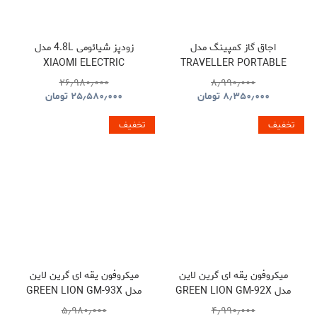
اجاق گاز کمپینگ مدل
زودپز شیائومی 4.8L مدل
XIAOMI ELECTRIC
TRAVELLER PORTABLE
PRESSURE COOKER
BBQ HYBQ015
۲۶٫۹۸۰٫۰۰۰
۸٫۹۹۰٫۰۰۰
۸٫۳۵۰٫۰۰۰
تومان
۲۵٫۵۸۰٫۰۰۰
تومان
تخفیف
تخفیف
میکروفون یقه ای گرین لاین
میکروفون یقه ای گرین لاین
مدل GREEN LION GM-92X
مدل GREEN LION GM-93X
GNGM93XMICBK
GNGM92XWMBK
۵٫۹۸۰٫۰۰۰
۴٫۹۹۰٫۰۰۰