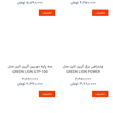
۴٫۴۵۰٫۰۰۰
تومان
۵٫۵۹۰٫۰۰۰
تومان
تخفیف
تخفیف
چندراهی برق گرین لاین مدل
سه پایه دوربین گرین لاین مدل
GREEN LION GTP-100
GREEN LION POWER
GNTP100TRIBK
SOCKET GL-PS8A
۲٫۸۸۰٫۰۰۰
۴٫۴۵۰٫۰۰۰
GNPS7UPDUKBK
۳٫۷۸۰٫۰۰۰
تومان
۲٫۳۹۰٫۰۰۰
تومان
تخفیف
تخفیف