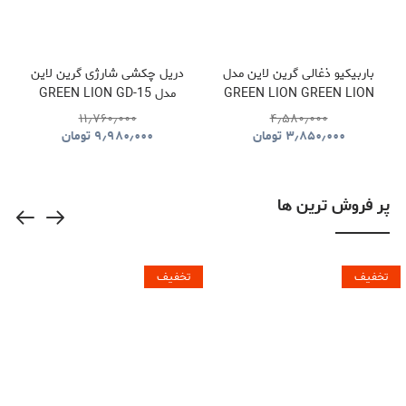
باربیکیو ذغالی گرین لاین مدل
دریل چکشی شارژی گرین لاین
GREEN LION GREEN LION
مدل GREEN LION GD-15
PRO DRIVE CORDLESS
QUDRA FOLDABLE BBQ
۱۱٫۷۶۰٫۰۰۰
۴٫۵۸۰٫۰۰۰
HAMMER DRILL
GRILL GNQDRBBQSTBK
۳٫۸۵۰٫۰۰۰
تومان
۹٫۹۸۰٫۰۰۰
تومان
GNGD15D18VGN
پر فروش ترین ها
تخفیف
تخفیف