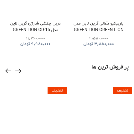
باربیکیو ذغالی گرین لاین مدل
دریل چکشی شارژی گرین لاین
GREEN LION GREEN LION
مدل GREEN LION GD-15
PRO DRIVE CORDLESS
QUDRA FOLDABLE BBQ
۱۱٫۷۶۰٫۰۰۰
۴٫۵۸۰٫۰۰۰
HAMMER DRILL
GRILL GNQDRBBQSTBK
۳٫۸۵۰٫۰۰۰
تومان
۹٫۹۸۰٫۰۰۰
تومان
GNGD15D18VGN
پر فروش ترین ها
تخفیف
تخفیف