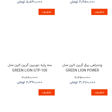
۴٫۴۵۰٫۰۰۰
تومان
۵٫۵۹۰٫۰۰۰
تومان
تخفیف
تخفیف
چندراهی برق گرین لاین مدل
سه پایه دوربین گرین لاین مدل
GREEN LION GTP-100
GREEN LION POWER
GNTP100TRIBK
SOCKET GL-PS8A
۲٫۸۸۰٫۰۰۰
۴٫۴۵۰٫۰۰۰
GNPS7UPDUKBK
۳٫۷۸۰٫۰۰۰
تومان
۲٫۳۹۰٫۰۰۰
تومان
تخفیف
تخفیف