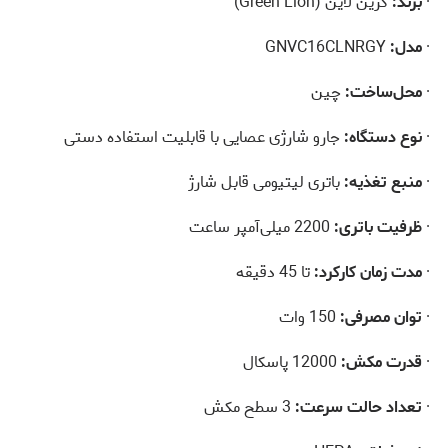
·
برند:
گرین لاین (Green Lion)
·
مدل:
GNVC16CLNRGY
·
محل‌ساخت:
چین
·
نوع دستگاه:
جارو شارژی عصایی با قابلیت استفاده دستی
·
منبع تغذیه:
باتری لیتیومی قابل شارژ
·
ظرفیت باتری:
2200 میلی‌آمپر ساعت
·
مدت زمان کارکرد:
تا 45 دقیقه
·
توان مصرفی:
150 وات
·
قدرت مکش:
12000 پاسکال
·
تعداد حالت سرعت:
3 سطح مکش