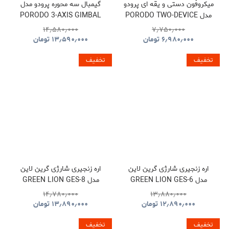
میکروفون دستی و یقه ای پرودو
گیمبال سه محوره پرودو مدل
مدل PORODO TWO-DEVICE
PORODO 3-AXIS GIMBAL
STABILIZER PDLFST127BK
CONNECT HANDHELD
۱۴٫۵۸۰٫۰۰۰
۷٫۷۵۰٫۰۰۰
LAVALIER MICROPHONE
۶٫۹۸۰٫۰۰۰
تومان
۱۳٫۵۹۰٫۰۰۰
تومان
PDLFST133BK
تخفیف
تخفیف
اره زنجیری شارژی گرین لاین
اره زنجیری شارژی گرین لاین
مدل GREEN LION GES-6
مدل GREEN LION GES-8
BRUSHLESS CORDLESS
CORDLESS ELECTRIC
۱۴٫۷۸۰٫۰۰۰
۱۳٫۸۸۰٫۰۰۰
CHAINSAW GNOCSWTLGN
CHAINSAW
۱۲٫۸۹۰٫۰۰۰
تومان
۱۳٫۸۹۰٫۰۰۰
تومان
GNGES6SAWGN
تخفیف
تخفیف