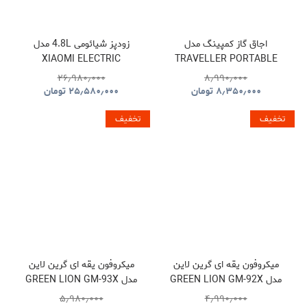
اجاق گاز کمپینگ مدل
زودپز شیائومی 4.8L مدل
XIAOMI ELECTRIC
TRAVELLER PORTABLE
PRESSURE COOKER
BBQ HYBQ015
۲۶٫۹۸۰٫۰۰۰
۸٫۹۹۰٫۰۰۰
۸٫۳۵۰٫۰۰۰
تومان
۲۵٫۵۸۰٫۰۰۰
تومان
تخفیف
تخفیف
میکروفون یقه ای گرین لاین
میکروفون یقه ای گرین لاین
مدل GREEN LION GM-92X
مدل GREEN LION GM-93X
GNGM93XMICBK
GNGM92XWMBK
۵٫۹۸۰٫۰۰۰
۴٫۹۹۰٫۰۰۰