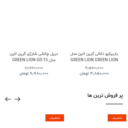
باربیکیو ذغالی گرین لاین مدل
دریل چکشی شارژی گرین لاین
GREEN LION GREEN LION
مدل GREEN LION GD-15
PRO DRIVE CORDLESS
QUDRA FOLDABLE BBQ
۱۱٫۷۶۰٫۰۰۰
۴٫۵۸۰٫۰۰۰
HAMMER DRILL
GRILL GNQDRBBQSTBK
۳٫۸۵۰٫۰۰۰
تومان
۹٫۹۸۰٫۰۰۰
تومان
GNGD15D18VGN
پر فروش ترین ها
تخفیف
تخفیف