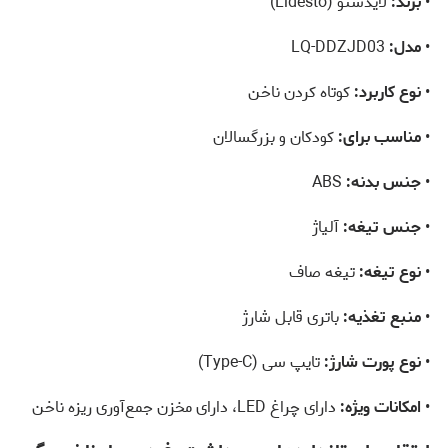
•
برند:
لایدستو (Lidesto)
•
مدل:
LQ-DDZJD03
•
نوع کاربرد:
کوتاه کردن ناخن
•
مناسب برای:
کودکان و بزرگسالان
•
جنس بدنه:
ABS
•
جنس تیغه:
آلیاژ
•
نوع تیغه:
تیغه صاف
•
منبع تغذیه:
باتری قابل شارژ
•
نوع پورت شارژ:
تایپ سی (Type-C)
•
امکانات ویژه:
دارای چراغ LED، دارای مخزن جمع‌آوری ریزه ناخن