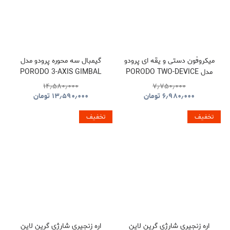
میکروفون دستی و یقه ای پرودو
گیمبال سه محوره پرودو مدل
مدل PORODO TWO-DEVICE
PORODO 3-AXIS GIMBAL
STABILIZER PDLFST127BK
CONNECT HANDHELD
۱۴٫۵۸۰٫۰۰۰
۷٫۷۵۰٫۰۰۰
LAVALIER MICROPHONE
۶٫۹۸۰٫۰۰۰
تومان
۱۳٫۵۹۰٫۰۰۰
تومان
PDLFST133BK
تخفیف
تخفیف
اره زنجیری شارژی گرین لاین
اره زنجیری شارژی گرین لاین