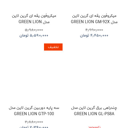
میکروفون یقه ای گرین لاین
میکروفون یقه ای گرین لاین
مدل GREEN LION GM-92X
مدل GREEN LION
GNGM93XMICBK
GNGM92XWMBK
۵٫۹۸۰٫۰۰۰
۴٫۹۹۰٫۰۰۰
۴٫۴۵۰٫۰۰۰
تومان
۵٫۵۹۰٫۰۰۰
تومان
تخفیف
چندراهی برق گرین لاین مدل
سه پایه دوربین گرین لاین مدل
GREEN LION GTP-100
GREEN LION GL-PS8A
GNTP100TRIBK
GNPS7UPDUKBK
۲٫۸۸۰٫۰۰۰
ناموجود
۲٫۳۹۰٫۰۰۰
تومان