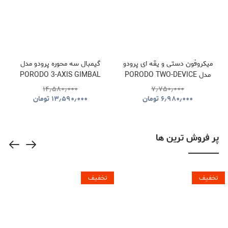
میکروفون دستی و یقه ای پرودو
گیمبال سه محوره پرودو مدل
مدل PORODO TWO-DEVICE
PORODO 3-AXIS GIMBAL
STABILIZER PDLFST127BK
CONNECT HANDHELD
۱۴٫۵۸۰٫۰۰۰
۷٫۷۵۰٫۰۰۰
LAVALIER MICROPHONE
۶٫۹۸۰٫۰۰۰
تومان
۱۳٫۵۹۰٫۰۰۰
تومان
PDLFST133BK
پر فروش ترین ها
تخفیف
تخفیف