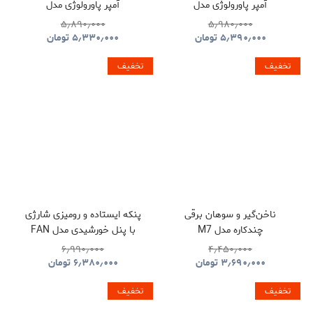
آمپر پاورولوژی مدل
آمپر پاورولوژی مدل
POWEROLOGY MAGSAFE
POWEROLOGY SPETEMOR
۵٫۸۹۰٫۰۰۰
۵٫۹۸۰٫۰۰۰
ALUMINUM PPBCHA34TI
GLASS SURFACE
۵٫۳۹۰٫۰۰۰
تومان
۵٫۳۳۰٫۰۰۰
تومان
PPBCHA36
تخفیف
تخفیف
ناخن‌گیر و سوهان برقی
پنکه ایستاده و رومیزی شارژی
چندکاره مدل M7
با پنل خورشیدی مدل FAN
S39
۶٫۹۹۰٫۰۰۰
۴٫۴۵۰٫۰۰۰
۳٫۶۹۰٫۰۰۰
تومان
۶٫۳۸۰٫۰۰۰
تومان
تخفیف
تخفیف