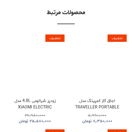
محصولات مرتبط
تخفیف
تخفیف
اجاق گاز کمپینگ مدل
زودپز شیائومی 4.8L مدل
XIAOMI ELECTRIC
TRAVELLER PORTABLE
PRESSURE COOKER
BBQ HYBQ015
۲۶٫۹۸۰٫۰۰۰
۸٫۹۹۰٫۰۰۰
۸٫۳۵۰٫۰۰۰
تومان
۲۵٫۵۸۰٫۰۰۰
تومان