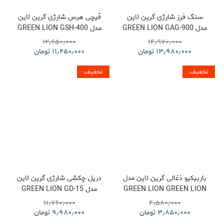
سنگ فرز شارژی گرین لاین
قیچی هرس شارژی گرین لاین
مدل GREEN LION GAG-900
مدل GREEN LION GSH-400
ELECTRIC PRUNING
CORDLESS ANGLE
۱۲٫۶۵۰٫۰۰۰
۱۴٫۹۷۰٫۰۰۰
SHEARS TOOL CORDLESS
GRINDER TOOL
۱۳٫۹۸۰٫۰۰۰
تومان
۱۱٫۴۵۰٫۰۰۰
تومان
GNGSH400SHGN
GNGAG900GRGN
تخفیف
تخفیف
باربیکیو ذغالی گرین لاین مدل
دریل چکشی شارژی گرین لاین
GREEN LION GREEN LION
مدل GREEN LION GD-15
PRO DRIVE CORDLESS
QUDRA FOLDABLE BBQ
۱۱٫۷۶۰٫۰۰۰
۴٫۵۸۰٫۰۰۰
HAMMER DRILL
GRILL GNQDRBBQSTBK
۳٫۸۵۰٫۰۰۰
تومان
۹٫۹۸۰٫۰۰۰
تومان
GNGD15D18VGN