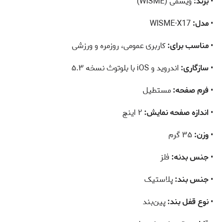
•
برند:
ویسمی (WISME)
•
مدل:
WISME-X17
•
مناسب برای:
کاربری عمومی، روزمره و ورزشی
•
سازگاری:
اندروید و iOS با بلوتوث نسخه ۵.۳
•
فرم صفحه:
مستطیل
•
اندازه صفحه نمایش:
۲ اینچ
•
وزن:
۳۵ گرم
•
جنس بدنه:
فلز
•
جنس بند:
پلاستیک
•
نوع قفل بند:
پین‌بند