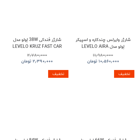
شارژر وایرلس چندکاره و اسپیکر
شارژر فندکی 38W لِولو مدل
لِولو مدل LEVELO AIRA
LEVELO KRUZ FAST CAR
CHARGER
WIRELESS CHARGER WITH
۲٫۷۸۰٫۰۰۰
۱۱٫۹۸۰٫۰۰۰
SPEAKER
۱۰٫۵۶۰٫۰۰۰
تومان
۲٫۳۹۰٫۰۰۰
تومان
تخفیف
تخفیف