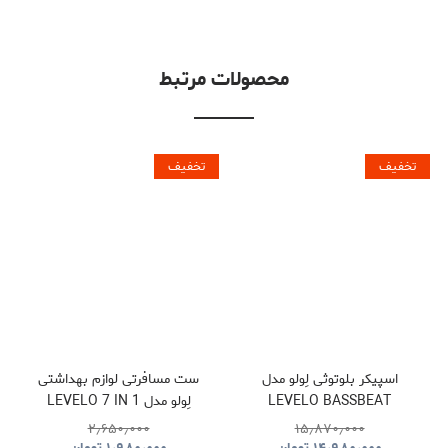
محصولات مرتبط
تخفیف
تخفیف
اسپیکر بلوتوثی لِولو مدل
ست مسافرتی لوازم بهداشتی
LEVELO BASSBEAT
لِولو مدل LEVELO 7 IN 1
TRAVEL ESSENTIAL KIT
PORTABLE SPEAKER WITH
۲٫۶۵۰٫۰۰۰
۱۵٫۸۷۰٫۰۰۰
NOMAD
LED DISPLAY