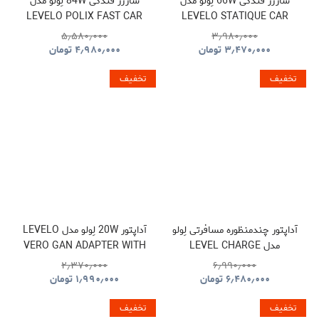
شارژر فندکی 66W لِولو مدل
شارژر فندکی 84W لِولو مدل
LEVELO POLIX FAST CAR
LEVELO STATIQUE CAR
CHARGER
CHARGER
۵٫۵۸۰٫۰۰۰
۳٫۹۸۰٫۰۰۰
۳٫۴۷۰٫۰۰۰
تومان
۴٫۹۸۰٫۰۰۰
تومان
تخفیف
تخفیف
آداپتور چندمنظوره مسافرتی لِولو
آداپتور 20W لِولو مدل LEVELO
مدل LEVEL CHARGE
VERO GAN ADAPTER WITH
SINGLE TYPE-C PORT
TOWER GAN TRAVEL
۲٫۳۷۰٫۰۰۰
۶٫۹۹۰٫۰۰۰
ADAPTER
۶٫۴۸۰٫۰۰۰
تومان
۱٫۹۹۰٫۰۰۰
تومان
تخفیف
تخفیف