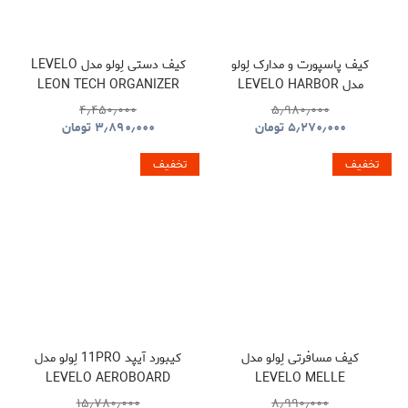
کیف پاسپورت و مدارک لِولو
کیف دستی لِولو مدل LEVELO
مدل LEVELO HARBOR
LEON TECH ORGANIZER
POUCH
PASSPORT HOLDER WITH
۴٫۴۵۰٫۰۰۰
۵٫۹۸۰٫۰۰۰
FIND MY LOCATION
۵٫۲۷۰٫۰۰۰
تومان
۳٫۸۹۰٫۰۰۰
تومان
تخفیف
تخفیف
کیف مسافرتی لِولو مدل
کیبورد آیپد 11PRO لِولو مدل
LEVELO AEROBOARD
LEVELO MELLE
SAFFIANO LEATHER
POLYESTER TRAVEL
۱۵٫۷۸۰٫۰۰۰
۸٫۹۹۰٫۰۰۰