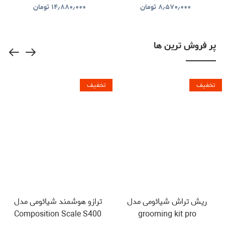
WIRELESS KEYBOARD
DUFFLE BAG
۸٫۵۷۰٫۰۰۰
تومان
۱۴٫۸۸۰٫۰۰۰
تومان
LVLABKP11BK
پر فروش ترین ها
تخفیف
تخفیف
ریش تراش شیائومی مدل
ترازو هوشمند شیائومی مدل
Composition Scale S400
grooming kit pro