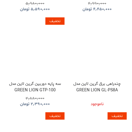
GNGM93XMICBK
GNGM92XWMBK
۵٫۹۸۰٫۰۰۰
۴٫۹۹۰٫۰۰۰
۴٫۴۵۰٫۰۰۰
تومان
۵٫۵۹۰٫۰۰۰
تومان
تخفیف
چندراهی برق گرین لاین مدل
سه پایه دوربین گرین لاین مدل
GREEN LION GTP-100
GREEN LION GL-PS8A
GNTP100TRIBK
GNPS7UPDUKBK
۲٫۸۸۰٫۰۰۰
ناموجود
۲٫۳۹۰٫۰۰۰
تومان
تخفیف
تخفیف