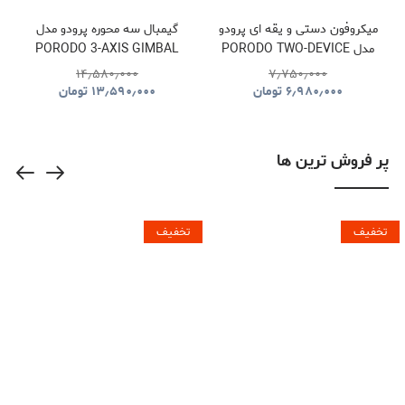
میکروفون دستی و یقه ای پرودو
گیمبال سه محوره پرودو مدل
مدل PORODO TWO-DEVICE
PORODO 3-AXIS GIMBAL
STABILIZER PDLFST127BK
CONNECT HANDHELD
۱۴٫۵۸۰٫۰۰۰
۷٫۷۵۰٫۰۰۰
LAVALIER MICROPHONE
۶٫۹۸۰٫۰۰۰
تومان
۱۳٫۵۹۰٫۰۰۰
تومان
PDLFST133BK
پر فروش ترین ها
تخفیف
تخفیف