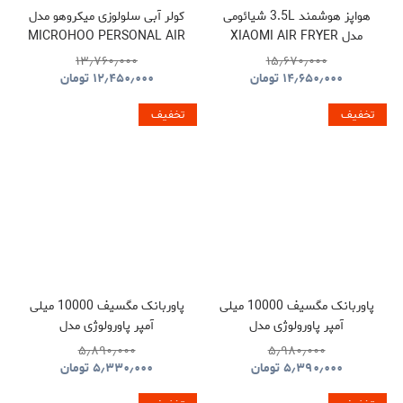
هواپز هوشمند 3.5L شیائومی
کولر آبی سلولوزی میکروهو مدل
مدل XIAOMI AIR FRYER
MICROHOO PERSONAL AIR
COOLER MH01R
MAF02
۱۳٫۷۶۰٫۰۰۰
۱۵٫۶۷۰٫۰۰۰
۱۴٫۶۵۰٫۰۰۰
تومان
۱۲٫۴۵۰٫۰۰۰
تومان
تخفیف
تخفیف
پاوربانک مگسیف 10000 میلی
پاوربانک مگسیف 10000 میلی
آمپر پاورولوژی مدل
آمپر پاورولوژی مدل
POWEROLOGY MAGSAFE
POWEROLOGY SPETEMOR
۵٫۸۹۰٫۰۰۰
۵٫۹۸۰٫۰۰۰
ALUMINUM PPBCHA34TI
GLASS SURFACE
۵٫۳۹۰٫۰۰۰
تومان
۵٫۳۳۰٫۰۰۰
تومان
PPBCHA36