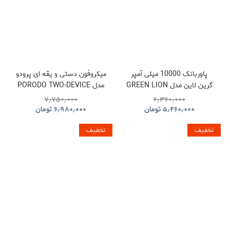
پاوربانک 10000 میلی آمپر
میکروفون دستی و یقه ای پرودو
گرین لاین مدل GREEN LION
مدل PORODO TWO-DEVICE
CONNECT HANDHELD
GNLEZ10KPBBK
۷٫۷۵۰٫۰۰۰
۶٫۳۶۰٫۰۰۰
LAVALIER MICROPHONE
۵٫۴۶۰٫۰۰۰
تومان
۶٫۹۸۰٫۰۰۰
تومان
PDLFST133BK
تخفیف
تخفیف