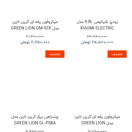
زودپز شیائومی 4.8L مدل
میکروفون یقه ای گرین لاین
XIAOMI ELECTRIC
مدل GREEN LION GM-92X
GNGM92XWMBK
PRESSURE COOKER
۴٫۹۹۰٫۰۰۰
۲۶٫۹۸۰٫۰۰۰
۲۵٫۵۸۰٫۰۰۰
تومان
۴٫۴۵۰٫۰۰۰
تومان
تخفیف
تخفیف
میکروفون یقه ای گرین لاین
چندراهی برق گرین لاین مدل
مدل GREEN LION
GREEN LION GL-PS8A
GNPS7UPDUKBK
GNGM93XMICBK
۴٫۴۵۰٫۰۰۰
۵٫۹۸۰٫۰۰۰