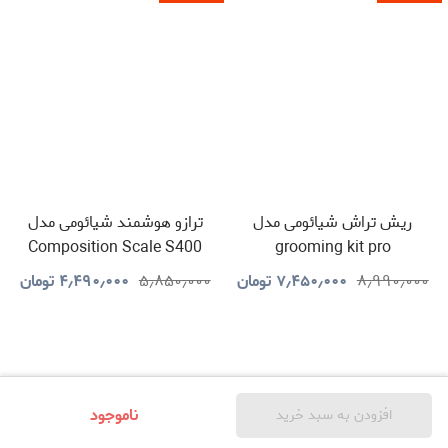
ریش تراش شیائومی مدل
ترازو هوشمند شیائومی مدل
Composition Scale S400
grooming kit pro
۸٫۹۹۰٫۰۰۰
۷٫۴۵۰٫۰۰۰
تومان
۵٫۸۵۰٫۰۰۰
۴٫۴۹۰٫۰۰۰
تومان
ناموجود
افزودن به سبد خرید