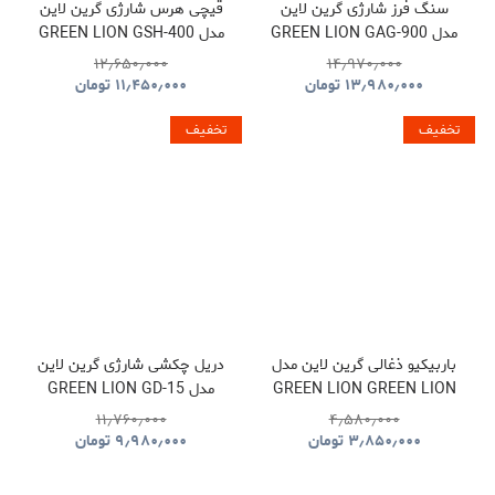
سنگ فرز شارژی گرین لاین
قیچی هرس شارژی گرین لاین
مدل GREEN LION GAG-900
مدل GREEN LION GSH-400
ELECTRIC PRUNING
CORDLESS ANGLE
۱۲٫۶۵۰٫۰۰۰
۱۴٫۹۷۰٫۰۰۰
SHEARS TOOL CORDLESS
GRINDER TOOL
۱۳٫۹۸۰٫۰۰۰
تومان
۱۱٫۴۵۰٫۰۰۰
تومان
GNGSH400SHGN
GNGAG900GRGN
تخفیف
تخفیف
باربیکیو ذغالی گرین لاین مدل
دریل چکشی شارژی گرین لاین
GREEN LION GREEN LION
مدل GREEN LION GD-15
PRO DRIVE CORDLESS
QUDRA FOLDABLE BBQ
۱۱٫۷۶۰٫۰۰۰
۴٫۵۸۰٫۰۰۰
HAMMER DRILL
GRILL GNQDRBBQSTBK
۳٫۸۵۰٫۰۰۰
تومان
۹٫۹۸۰٫۰۰۰
تومان
GNGD15D18VGN