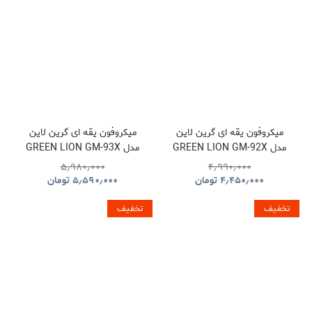
میکروفون یقه ای گرین لاین
میکروفون یقه ای گرین لاین
مدل GREEN LION GM-92X
مدل GREEN LION GM-93X
GNGM93XMICBK
GNGM92XWMBK
۵٫۹۸۰٫۰۰۰
۴٫۹۹۰٫۰۰۰
۴٫۴۵۰٫۰۰۰
تومان
۵٫۵۹۰٫۰۰۰
تومان
تخفیف
تخفیف