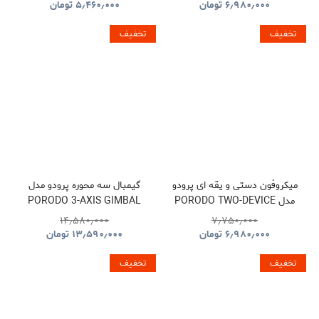
۶٫۹۸۰٫۰۰۰
تومان
۵٫۴۶۰٫۰۰۰
تومان
تخفیف
تخفیف
میکروفون دستی و یقه ای پرودو
گیمبال سه محوره پرودو مدل
مدل PORODO TWO-DEVICE
PORODO 3-AXIS GIMBAL
STABILIZER PDLFST127BK
CONNECT HANDHELD
۱۴٫۵۸۰٫۰۰۰
۷٫۷۵۰٫۰۰۰
LAVALIER MICROPHONE
۶٫۹۸۰٫۰۰۰
تومان
۱۳٫۵۹۰٫۰۰۰
تومان
PDLFST133BK
تخفیف
تخفیف