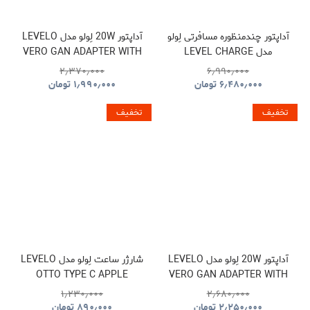
آداپتور چندمنظوره مسافرتی لِولو
آداپتور 20W لِولو مدل LEVELO
مدل LEVEL CHARGE
VERO GAN ADAPTER WITH
SINGLE TYPE-C PORT
TOWER GAN TRAVEL
۲٫۳۷۰٫۰۰۰
۶٫۹۹۰٫۰۰۰
ADAPTER
۶٫۴۸۰٫۰۰۰
تومان
۱٫۹۹۰٫۰۰۰
تومان
تخفیف
تخفیف
آداپتور 20W لِولو مدل LEVELO
شارژر ساعت لِولو مدل LEVELO
OTTO TYPE C APPLE
VERO GAN ADAPTER WITH
WATCH WIRELESS
TYPE-C TO TYPE-C CABLE
۱٫۲۳۰٫۰۰۰
۲٫۶۸۰٫۰۰۰
CHARGER CABLE
۲٫۲۵۰٫۰۰۰
تومان
۸۹۰٫۰۰۰
تومان