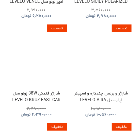
LEVELO SICILY POLARIZED
آمپر لِولو مدل LEVELO VENCE
POWER BANK
SUNGLASSES
۶٫۹۹۰٫۰۰۰
۳٫۵۶۰٫۰۰۰
۲٫۹۸۰٫۰۰۰
تومان
۶٫۲۵۰٫۰۰۰
تومان
تخفیف
تخفیف
شارژر وایرلس چندکاره و اسپیکر
شارژر فندکی 38W لِولو مدل
لِولو مدل LEVELO AIRA
LEVELO KRUZ FAST CAR
CHARGER
WIRELESS CHARGER WITH
۲٫۷۸۰٫۰۰۰
۱۱٫۹۸۰٫۰۰۰
SPEAKER
۱۰٫۵۶۰٫۰۰۰
تومان
۲٫۳۹۰٫۰۰۰
تومان
تخفیف
تخفیف