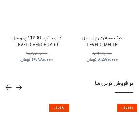
کیف مسافرتی لِولو مدل
کیبورد آیپد 11PRO لِولو مدل
LEVELO AEROBOARD
LEVELO MELLE
SAFFIANO LEATHER
POLYESTER TRAVEL
۱۵٫۷۸۰٫۰۰۰
۸٫۹۹۰٫۰۰۰
WIRELESS KEYBOARD
DUFFLE BAG
۸٫۵۷۰٫۰۰۰
تومان
۱۴٫۸۸۰٫۰۰۰
تومان
LVLABKP11BK
پر فروش ترین ها
تخفیف
تخفیف