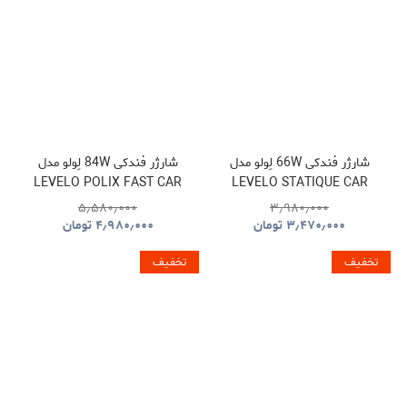
شارژر فندکی 66W لِولو مدل
شارژر فندکی 84W لِولو مدل
LEVELO POLIX FAST CAR
LEVELO STATIQUE CAR
CHARGER
CHARGER
۵٫۵۸۰٫۰۰۰
۳٫۹۸۰٫۰۰۰
۳٫۴۷۰٫۰۰۰
تومان
۴٫۹۸۰٫۰۰۰
تومان
تخفیف
تخفیف