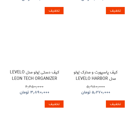
تخفیف
تخفیف
کیف پاسپورت و مدارک لِولو
کیف دستی لِولو مدل LEVELO
مدل LEVELO HARBOR
LEON TECH ORGANIZER
POUCH
PASSPORT HOLDER WITH
۴٫۴۵۰٫۰۰۰
۵٫۹۸۰٫۰۰۰
FIND MY LOCATION
۵٫۲۷۰٫۰۰۰
تومان
۳٫۸۹۰٫۰۰۰
تومان
تخفیف
تخفیف