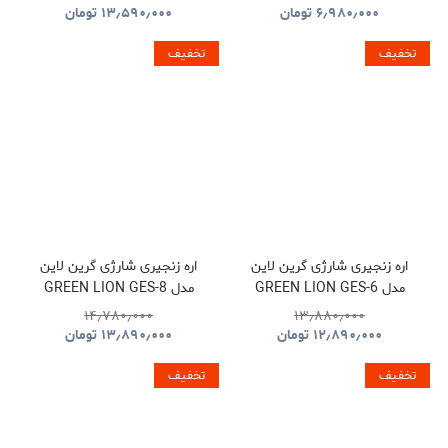
LAVALIER MICROPHONE
۶٫۹۸۰٫۰۰۰
تومان
۱۳٫۵۹۰٫۰۰۰
تومان
PDLFST133BK
تخفیف
تخفیف
اره زنجیری شارژی گرین لاین
اره زنجیری شارژی گرین لاین
مدل GREEN LION GES-6
مدل GREEN LION GES-8
BRUSHLESS CORDLESS
CORDLESS ELECTRIC
۱۴٫۷۸۰٫۰۰۰
۱۳٫۸۸۰٫۰۰۰
CHAINSAW GNOCSWTLGN
CHAINSAW
۱۲٫۸۹۰٫۰۰۰
تومان
۱۳٫۸۹۰٫۰۰۰
تومان
GNGES6SAWGN
تخفیف
تخفیف