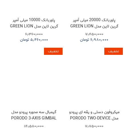
پاوربانک 20000 میلی آمپر
پاوربانک 10000 میلی آمپر
گرین لاین مدل GREEN LION
گرین لاین مدل GREEN LION
LUZERN GNLEZ10KPBBK
LUZERN GNLEZ20KPBBK
۶٫۳۶۰٫۰۰۰
۷٫۴۵۰٫۰۰۰
۶٫۹۸۰٫۰۰۰
تومان
۵٫۴۶۰٫۰۰۰
تومان
تخفیف
تخفیف
میکروفون دستی و یقه ای پرودو
گیمبال سه محوره پرودو مدل
مدل PORODO TWO-DEVICE
PORODO 3-AXIS GIMBAL
STABILIZER PDLFST127BK
CONNECT HANDHELD
۱۴٫۵۸۰٫۰۰۰
۷٫۷۵۰٫۰۰۰