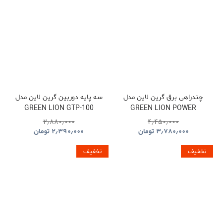
چندراهی برق گرین لاین مدل
سه پایه دوربین گرین لاین مدل
GREEN LION GTP-100
GREEN LION POWER
GNTP100TRIBK
SOCKET GL-PS8A
۲٫۸۸۰٫۰۰۰
۴٫۴۵۰٫۰۰۰
GNPS7UPDUKBK
۳٫۷۸۰٫۰۰۰
تومان
۲٫۳۹۰٫۰۰۰
تومان
تخفیف
تخفیف