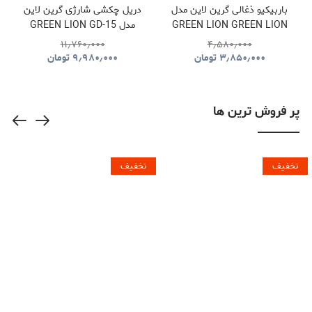
باربیکیو ذغالی گرین لاین مدل
دریل چکشی شارژی گرین لاین
GREEN LION GREEN LION
مدل GREEN LION GD-15
PRO DRIVE CORDLESS
QUDRA FOLDABLE BBQ
۱۱٫۷۶۰٫۰۰۰
۴٫۵۸۰٫۰۰۰
HAMMER DRILL
GRILL GNQDRBBQSTBK
۳٫۸۵۰٫۰۰۰
تومان
۹٫۹۸۰٫۰۰۰
تومان
GNGD15D18VGN
پر فروش ترین ها
تخفیف
تخفیف