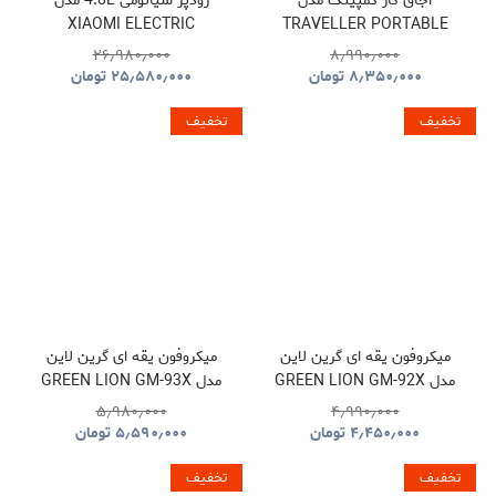
اجاق گاز کمپینگ مدل
زودپز شیائومی 4.8L مدل
XIAOMI ELECTRIC
TRAVELLER PORTABLE
PRESSURE COOKER
BBQ HYBQ015
۲۶٫۹۸۰٫۰۰۰
۸٫۹۹۰٫۰۰۰
۸٫۳۵۰٫۰۰۰
تومان
۲۵٫۵۸۰٫۰۰۰
تومان
تخفیف
تخفیف
میکروفون یقه ای گرین لاین
میکروفون یقه ای گرین لاین
مدل GREEN LION GM-92X
مدل GREEN LION GM-93X
GNGM93XMICBK
GNGM92XWMBK
۵٫۹۸۰٫۰۰۰
۴٫۹۹۰٫۰۰۰
۴٫۴۵۰٫۰۰۰
تومان
۵٫۵۹۰٫۰۰۰
تومان
تخفیف
تخفیف