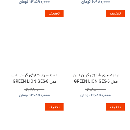
LAVALIER MICROPHONE
۶٫۹۸۰٫۰۰۰
تومان
۱۳٫۵۹۰٫۰۰۰
تومان
PDLFST133BK
تخفیف
تخفیف
اره زنجیری شارژی گرین لاین
اره زنجیری شارژی گرین لاین
مدل GREEN LION GES-6
مدل GREEN LION GES-8
BRUSHLESS CORDLESS
CORDLESS ELECTRIC
۱۴٫۷۸۰٫۰۰۰
۱۳٫۸۸۰٫۰۰۰
CHAINSAW GNOCSWTLGN
CHAINSAW
۱۲٫۸۹۰٫۰۰۰
تومان
۱۳٫۸۹۰٫۰۰۰
تومان
GNGES6SAWGN
تخفیف
تخفیف