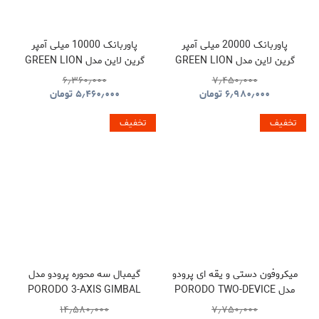
پاوربانک 20000 میلی آمپر
پاوربانک 10000 میلی آمپر
گرین لاین مدل GREEN LION
گرین لاین مدل GREEN LION
GNLEZ10KPBBK
GNLEZ20KPBBK
۶٫۳۶۰٫۰۰۰
۷٫۴۵۰٫۰۰۰
۶٫۹۸۰٫۰۰۰
تومان
۵٫۴۶۰٫۰۰۰
تومان
تخفیف
تخفیف
میکروفون دستی و یقه ای پرودو
گیمبال سه محوره پرودو مدل
مدل PORODO TWO-DEVICE
PORODO 3-AXIS GIMBAL
STABILIZER PDLFST127BK
CONNECT HANDHELD
۱۴٫۵۸۰٫۰۰۰
۷٫۷۵۰٫۰۰۰