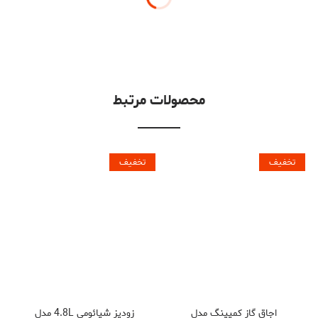
محصولات مرتبط
تخفیف
تخفیف
اجاق گاز کمپینگ مدل
زودپز شیائومی 4.8L مدل