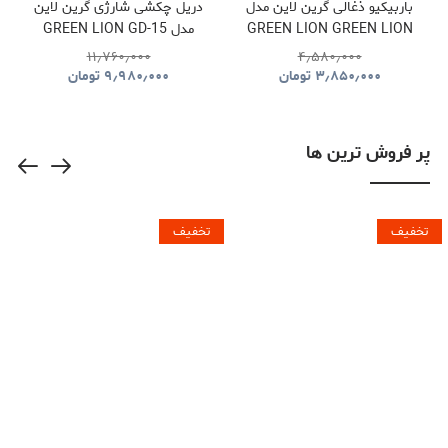
باربیکیو ذغالی گرین لاین مدل
دریل چکشی شارژی گرین لاین
GREEN LION GREEN LION
مدل GREEN LION GD-15
PRO DRIVE CORDLESS
QUDRA FOLDABLE BBQ
۱۱٫۷۶۰٫۰۰۰
۴٫۵۸۰٫۰۰۰
HAMMER DRILL
GRILL GNQDRBBQSTBK
۳٫۸۵۰٫۰۰۰
تومان
۹٫۹۸۰٫۰۰۰
تومان
GNGD15D18VGN
پر فروش ترین ها
تخفیف
تخفیف