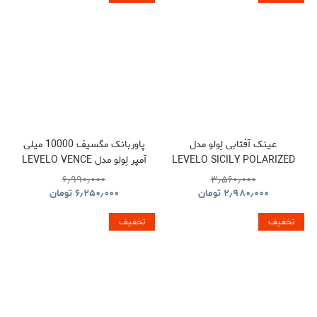
عینک آفتابی لِولو مدل
پاوربانک مگسیف 10000 میلی
LEVELO SICILY POLARIZED
آمپر لِولو مدل LEVELO VENCE
POWER BANK
SUNGLASSES
۶٫۹۹۰٫۰۰۰
۳٫۵۶۰٫۰۰۰
۲٫۹۸۰٫۰۰۰
تومان
۶٫۲۵۰٫۰۰۰
تومان
تخفیف
تخفیف