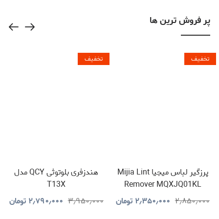
پر فروش ترین ها
تخفیف
تخفیف
پرزگیر لباس میجیا Mijia Lint
هندزفری بلوتوثی QCY مدل
T13X
Remover MQXJQ01KL
۲٫۸۵۰٫۰۰۰
۲٫۳۵۰٫۰۰۰
تومان
۳٫۹۵۰٫۰۰۰
۲٫۷۹۰٫۰۰۰
تومان