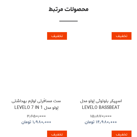
محصولات مرتبط
تخفیف
تخفیف
اسپیکر بلوتوثی لِولو مدل
ست مسافرتی لوازم بهداشتی
LEVELO BASSBEAT
لِولو مدل LEVELO 7 IN 1
TRAVEL ESSENTIAL KIT
PORTABLE SPEAKER WITH
۲٫۶۵۰٫۰۰۰
۱۵٫۸۷۰٫۰۰۰
NOMAD
LED DISPLAY
۱۴٫۹۸۰٫۰۰۰
تومان
۱٫۹۸۰٫۰۰۰
تومان
تخفیف
تخفیف