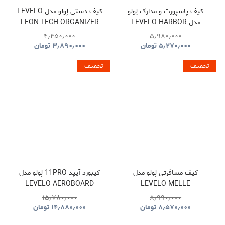
کیف پاسپورت و مدارک لِولو
کیف دستی لِولو مدل LEVELO
مدل LEVELO HARBOR
LEON TECH ORGANIZER
POUCH
PASSPORT HOLDER WITH
۴٫۴۵۰٫۰۰۰
۵٫۹۸۰٫۰۰۰
FIND MY LOCATION
۵٫۲۷۰٫۰۰۰
تومان
۳٫۸۹۰٫۰۰۰
تومان
تخفیف
تخفیف
کیف مسافرتی لِولو مدل
کیبورد آیپد 11PRO لِولو مدل
LEVELO AEROBOARD
LEVELO MELLE
SAFFIANO LEATHER
POLYESTER TRAVEL
۱۵٫۷۸۰٫۰۰۰
۸٫۹۹۰٫۰۰۰
WIRELESS KEYBOARD
DUFFLE BAG
۸٫۵۷۰٫۰۰۰
تومان
۱۴٫۸۸۰٫۰۰۰
تومان
LVLABKP11BK