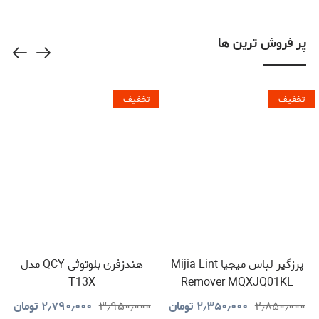
LVLABKP11BK
پر فروش ترین ها
تخفیف
تخفیف
پرزگیر لباس میجیا Mijia Lint
هندزفری بلوتوثی QCY مدل
T13X
Remover MQXJQ01KL
۲٫۸۵۰٫۰۰۰
۲٫۳۵۰٫۰۰۰
تومان
۳٫۹۵۰٫۰۰۰
۲٫۷۹۰٫۰۰۰
تومان