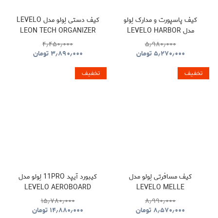
کیف پاسپورت و مدارک لِولو
کیف دستی لِولو مدل LEVELO
مدل LEVELO HARBOR
LEON TECH ORGANIZER
POUCH
PASSPORT HOLDER WITH
۴٫۴۵۰٫۰۰۰
۵٫۹۸۰٫۰۰۰
FIND MY LOCATION
۵٫۲۷۰٫۰۰۰
تومان
۳٫۸۹۰٫۰۰۰
تومان
تخفیف
تخفیف
کیف مسافرتی لِولو مدل
کیبورد آیپد 11PRO لِولو مدل
LEVELO AEROBOARD
LEVELO MELLE
SAFFIANO LEATHER
POLYESTER TRAVEL
۱۵٫۷۸۰٫۰۰۰
۸٫۹۹۰٫۰۰۰
WIRELESS KEYBOARD
DUFFLE BAG
۸٫۵۷۰٫۰۰۰
تومان
۱۴٫۸۸۰٫۰۰۰
تومان