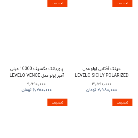
تخفیف
تخفیف
عینک آفتابی لِولو مدل
پاوربانک مگسیف 10000 میلی
LEVELO SICILY POLARIZED
آمپر لِولو مدل LEVELO VENCE
POWER BANK
SUNGLASSES
۶٫۹۹۰٫۰۰۰
۳٫۵۶۰٫۰۰۰
۲٫۹۸۰٫۰۰۰
تومان
۶٫۲۵۰٫۰۰۰
تومان
تخفیف
تخفیف