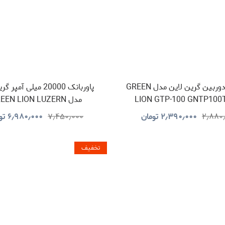
سه پایه دوربین گرین لاین مدل GREEN
پاوربانک 20000 میلی آمپ
LION GTP-100 GNTP100
مدل EEN LION LUZERN
GNLEZ20KPBBK
۲٫۸۸۰
۲٫۳۹۰٫۰۰۰
تومان
۷٫۴۵۰٫۰۰۰
۶٫۹۸۰٫۰۰۰
تو
تخفیف