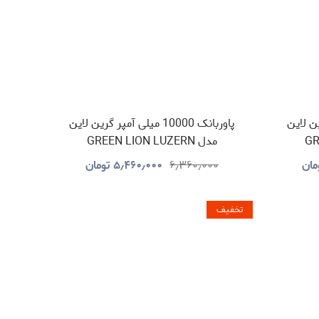
ر گرین لاین
پاوربانک 10000 میلی آمپر گرین لاین
GR
مدل GREEN LION LUZERN
GNLEZ10KPBBK
مان
۶٫۳۶۰٫۰۰۰
۵٫۴۶۰٫۰۰۰
تومان
تخفیف