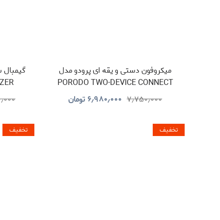
میکروفون دستی و یقه ای پرودو مدل
IZER
PORODO TWO-DEVICE CONNECT
HANDHELD LAVALIER
۷٫۷۵۰٫۰۰۰
۶٫۹۸۰٫۰۰۰
تومان
۰٫۰۰۰
MICROPHONE PDLFST133BK
تخفیف
تخفیف