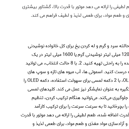
م لطیفی را ارائه می دهد موتور با قدرت بالا، گشتاور بیشتری
ذی و طعم مواد، برای طعمی لذیذ و لطیف فراهم می کند.
حالته سرد و گرم و له کردن یخ برای کل خانواده نوشیدنی
های سرد یا گرم را به دلخواه مخلوط کنید - تا 1200 میلی لیتر نوشیدنی گرم یا 1600 میلی لیتر در یک
نوبت. اسموتی های سالم، آب تازه و یخ خرد شده را به راحتی تهیه کنید. 2. با 8 حالت انتخاب، می توانید
ه درست کنید. اسموتی ها، آب میوه های تازه و سوپ های
خوشمزه. 3. با چرخاندن و فشار دادن دکمه OLED، با 2 دکمه لمسی برای سهولت استفاده، دکمه OLED را
ستگیره به عنوان نمایشگر نیز عمل می کند. کلیدهای لمسی
 جلوگیری می‌کند. می‌توانید هنگام ترکیب کردن، تنظیم
ا بچرخانید تا به سرعت سرعت را برای ترکیب کارآمد
تور با قدرت بالا، قدرت اضافه شده، طعم لطیفی را ارائه می دهد موتور با قدرت
 و آزادسازی مواد مغذی و طعم مواد، برای طعمی لذیذ و