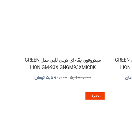
میکروفون یقه ای گرین لاین مدل GREEN
میکروفون یقه ای گرین لاین مدل GREEN
LION GM-93X GNGM93XMICBK
LION
مان
۵٫۹۸۰٫۰۰۰
۵٫۵۹۰٫۰۰۰
تومان
تخفیف