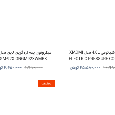
زودپز شیائومی 4.8L مدل XIAOMI
 GM-92X GNGM92XWMBK
ELECTRIC PRESSURE C
۲۶٫۹۸
۲۵٫۵۸۰٫۰۰۰
تومان
۴٫۹۹۰٫۰۰۰
۴٫۴۵۰٫۰۰۰
تو
تخفیف