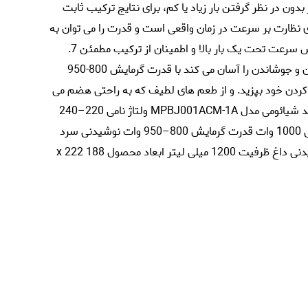
چرخش پایدار بدون در نظر گرفتن بار زیاد یا کم، برای نتایج ترکیب ثابت
 نظارت بر سرعت در زمان واقعی است و قدرت را می توان به
طور خودکار با توجه به بار تنظیم کرد تا از کاهش سرعت تحت یک بار بالا و اطمینان از ترکیب مطمئن 7.
دستگاه صفحه گرمایش داخلی داخلی گرم کردن و جوشاندن را آسان می کند با قدرت گرمایش 800-950
 کردن خود بپزید. و از طعم های لطیف که به راحتی هضم می
شوند لذت ببرید. مشخصات نام بلندر هوشمند شیائومی مدل MPBJ001ACM-1A ولتاژ نامی 220–240
ولت~ فرکانس نامی 50/60 هرتز قدرت ترکیبی 1000 وات قدرت گرمایش 800–950 وات نوشیدنی سرد
حداکثر. حداکثر ظرفیت 1600 میلی لیتر نوشیدنی داغ ظرفیت 1200 میلی لیتر ابعاد محصول 188 x 222