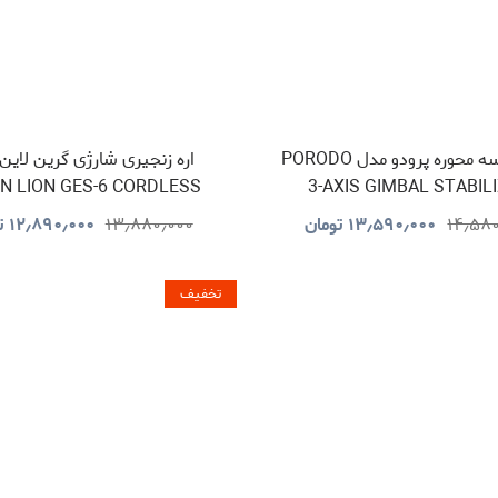
گیمبال سه محوره پرودو مدل PORODO
اره زنجیری شارژی گرین لاین
N LION GES-6 CORDLESS
3-AXIS GIMBAL STABIL
ELECTRIC CHAINSAW
PDLFST127BK
۱۴٫۵۸
۱۳٫۵۹۰٫۰۰۰
تومان
۱۳٫۸۸۰٫۰۰۰
۱۲٫۸۹۰٫۰۰۰
ت
GNGES6SAWGN
تخفیف