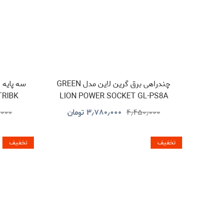
چندراهی برق گرین لاین مدل GREEN
TRIBK
LION POWER SOCKET GL-PS8A
GNPS7UPDUKBK
۴٫۴۵۰٫۰۰۰
۳٫۷۸۰٫۰۰۰
تومان
٫۰۰۰
تخفیف
تخفیف