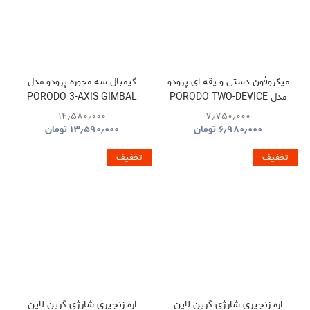
میکروفون دستی و یقه ای پرودو
گیمبال سه محوره پرودو مدل
مدل PORODO TWO-DEVICE
PORODO 3-AXIS GIMBAL
STABILIZER PDLFST127BK
CONNECT HANDHELD
۱۴٫۵۸۰٫۰۰۰
۷٫۷۵۰٫۰۰۰
LAVALIER MICROPHONE
۶٫۹۸۰٫۰۰۰
تومان
۱۳٫۵۹۰٫۰۰۰
تومان
PDLFST133BK
تخفیف
تخفیف
اره زنجیری شارژی گرین لاین
اره زنجیری شارژی گرین لاین