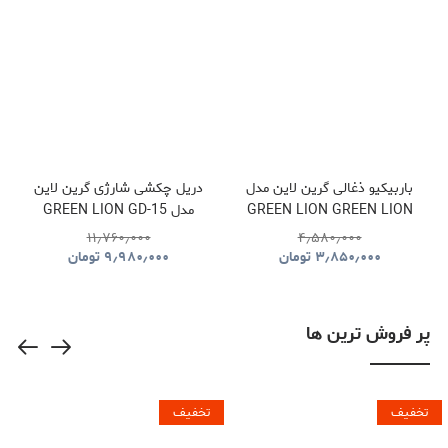
باربیکیو ذغالی گرین لاین مدل
دریل چکشی شارژی گرین لاین
GREEN LION GREEN LION
مدل GREEN LION GD-15
PRO DRIVE CORDLESS
QUDRA FOLDABLE BBQ
۱۱٫۷۶۰٫۰۰۰
۴٫۵۸۰٫۰۰۰
HAMMER DRILL
GRILL GNQDRBBQSTBK
۳٫۸۵۰٫۰۰۰
تومان
۹٫۹۸۰٫۰۰۰
تومان
GNGD15D18VGN
پر فروش ترین ها
تخفیف
تخفیف