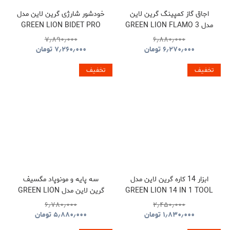
اجاق گاز کمپینگ گرین لاین
خودشور شارژی گرین لاین مدل
مدل GREEN LION FLAMO 3
GREEN LION BIDET PRO
GNBIDPWTNKBK
BURNER CAMPING STOVE
۷٫۸۹۰٫۰۰۰
۶٫۸۸۰٫۰۰۰
GNFLCP3BSTBK
۶٫۲۷۰٫۰۰۰
تومان
۷٫۲۶۰٫۰۰۰
تومان
تخفیف
تخفیف
ابزار 14 کاره گرین لاین مدل
سه پایه و مونوپاد مگسیف
GREEN LION 14 IN 1 TOOL
گرین لاین مدل GREEN LION
MAGSAFE AI TRIPOD WITH
MULTI TOOL KEY CHAIN
۶٫۷۸۰٫۰۰۰
۲٫۴۵۰٫۰۰۰
AUTO FACE TRACKING
KNIFE GN14N1MTOLBK
۱٫۸۳۰٫۰۰۰
تومان
۵٫۸۸۰٫۰۰۰
تومان
GNMGTRIAIBK