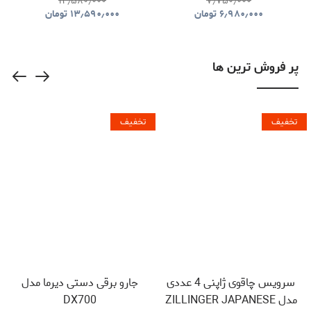
۱۴٫۵۸۰٫۰۰۰
۷٫۷۵۰٫۰۰۰
LAVALIER MICROPHONE
۶٫۹۸۰٫۰۰۰
تومان
۱۳٫۵۹۰٫۰۰۰
تومان
PDLFST133BK
پر فروش ترین ها
تخفیف
تخفیف
سرویس چاقوی ژاپنی 4 عددی
جارو برقی دستی دیرما مدل
مدل ZILLINGER JAPANESE
DX700