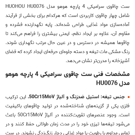
ست چاقوی سرامیکی 4 پارچه هوهو مدل HUOHOU HU0076
شامل چهار چاقوی کاربردی است که هرکدام برای بخشی از فرآیند
آماده‌سازی مواد غذایی طراحی شده‌اند. پایه نگهدارنده فشرده و
مقاوم آن، علاوه بر ایجاد نظم، ایمنی بیشتری را فراهم می‌کند تا
چاقوها همیشه در دسترس و در عین حال مرتب نگهداری شوند.
رنگ مشکی مات تیغه و دسته جلوه‌ای حرفه‌ای ایجاد کرده که فضای
آشپزخانه را مدرن‌تر نشان می‌دهد.
مشخصات فنی ست چاقوی سرامیکی 4 پارچه هوهو
مدل HU0076
جنس تیغه: استیل ضدزنگ و آلیاژ 50Cr15MoV.
این ترکیب
فلزی یکی از گزینه‌های شناخته‌شده در تولید چاقوهای باکیفیت
است. وجود عنصرهای تقویت‌کننده در آلیاژ 50Cr15MoV باعث
می‌شود تیغه‌ها تیزی خود را در مدت زمان طولانی حفظ کنند و در
تماس مداوم با رطوبت یا مواد غذایی دچار زنگ‌زدگی نشوند. در ست