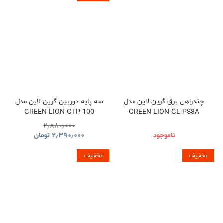
چندراهی برق گرین لاین مدل
سه پایه دوربین گرین لاین مدل
GREEN LION GTP-100
GREEN LION GL-PS8A
GNTP100TRIBK
GNPS7UPDUKBK
۲٫۸۸۰٫۰۰۰
ناموجود
۲٫۳۹۰٫۰۰۰
تومان
تخفیف
تخفیف