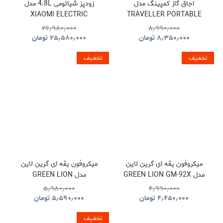
اجاق گاز کمپینگ مدل
زودپز شیائومی 4.8L مدل
XIAOMI ELECTRIC
TRAVELLER PORTABLE
PRESSURE COOKER
BBQ HYBQ015
۲۶٫۹۸۰٫۰۰۰
۸٫۹۹۰٫۰۰۰
۸٫۳۵۰٫۰۰۰
تومان
۲۵٫۵۸۰٫۰۰۰
تومان
تخفیف
تخفیف
میکروفون یقه ای گرین لاین
میکروفون یقه ای گرین لاین
مدل GREEN LION GM-92X
مدل GREEN LION
GNGM93XMICBK
GNGM92XWMBK
۵٫۹۸۰٫۰۰۰
۴٫۹۹۰٫۰۰۰
۴٫۴۵۰٫۰۰۰
تومان
۵٫۵۹۰٫۰۰۰
تومان
تخفیف