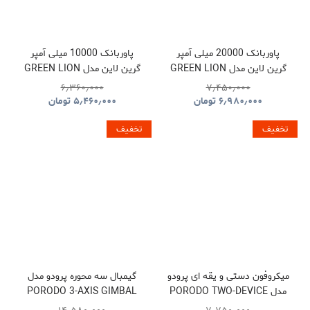
پاوربانک 20000 میلی آمپر
پاوربانک 10000 میلی آمپر
گرین لاین مدل GREEN LION
گرین لاین مدل GREEN LION
GNLEZ10KPBBK
GNLEZ20KPBBK
۶٫۳۶۰٫۰۰۰
۷٫۴۵۰٫۰۰۰
۶٫۹۸۰٫۰۰۰
تومان
۵٫۴۶۰٫۰۰۰
تومان
تخفیف
تخفیف
میکروفون دستی و یقه ای پرودو
گیمبال سه محوره پرودو مدل
مدل PORODO TWO-DEVICE
PORODO 3-AXIS GIMBAL
STABILIZER PDLFST127BK
CONNECT HANDHELD