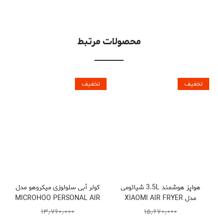
محصولات مرتبط
تخفیف
تخفیف
هواپز هوشمند 3.5L شیائومی
کولر آبی سلولوزی میکروهو مدل
مدل XIAOMI AIR FRYER
MICROHOO PERSONAL AIR
COOLER MH01R
MAF02
۱۳٫۷۶۰٫۰۰۰
۱۵٫۶۷۰٫۰۰۰