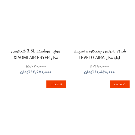
شارژر وایرلس چندکاره و اسپیکر
هواپز هوشمند 3.5L شیائومی
لِولو مدل LEVELO AIRA
مدل XIAOMI AIR FRYER
MAF02
WIRELESS CHARGER WITH
۱۵٫۶۷۰٫۰۰۰
۱۱٫۹۸۰٫۰۰۰
SPEAKER
۱۰٫۵۶۰٫۰۰۰
تومان
۱۴٫۶۵۰٫۰۰۰
تومان
تخفیف
تخفیف