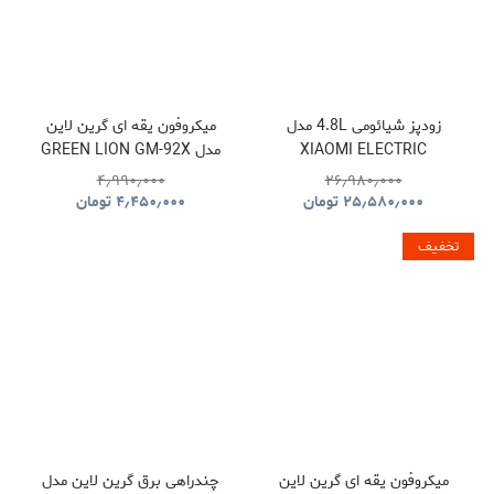
زودپز شیائومی 4.8L مدل
میکروفون یقه ای گرین لاین
XIAOMI ELECTRIC
مدل GREEN LION GM-92X
GNGM92XWMBK
PRESSURE COOKER
۴٫۹۹۰٫۰۰۰
۲۶٫۹۸۰٫۰۰۰
۲۵٫۵۸۰٫۰۰۰
تومان
۴٫۴۵۰٫۰۰۰
تومان
تخفیف
میکروفون یقه ای گرین لاین
چندراهی برق گرین لاین مدل