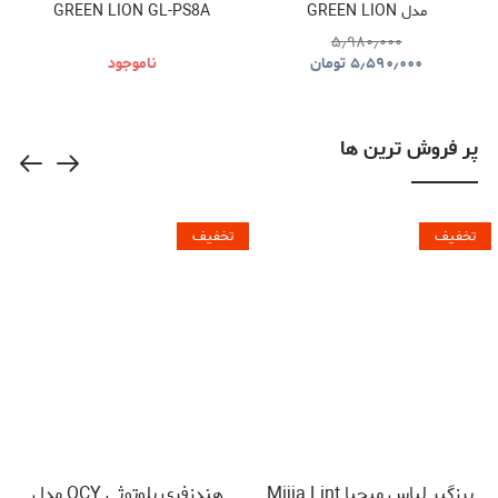
مدل GREEN LION
GREEN LION GL-PS8A
GNPS7UPDUKBK
GNGM93XMICBK
۵٫۹۸۰٫۰۰۰
۵٫۵۹۰٫۰۰۰
تومان
ناموجود
پر فروش ترین ها
تخفیف
تخفیف
پرزگیر لباس میجیا Mijia Lint
هندزفری بلوتوثی QCY مدل