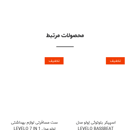
محصولات مرتبط
تخفیف
تخفیف
اسپیکر بلوتوثی لِولو مدل
ست مسافرتی لوازم بهداشتی
LEVELO BASSBEAT
لِولو مدل LEVELO 7 IN 1