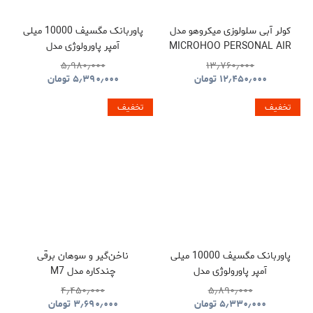
کولر آبی سلولوزی میکروهو مدل
پاوربانک مگسیف 10000 میلی
MICROHOO PERSONAL AIR
آمپر پاورولوژی مدل
POWEROLOGY SPETEMOR
COOLER MH01R
۵٫۹۸۰٫۰۰۰
۱۳٫۷۶۰٫۰۰۰
GLASS SURFACE
۱۲٫۴۵۰٫۰۰۰
تومان
۵٫۳۹۰٫۰۰۰
تومان
PPBCHA36
تخفیف
تخفیف
پاوربانک مگسیف 10000 میلی
ناخن‌گیر و سوهان برقی
آمپر پاورولوژی مدل
چندکاره مدل M7
POWEROLOGY MAGSAFE
۴٫۴۵۰٫۰۰۰
۵٫۸۹۰٫۰۰۰
ALUMINUM PPBCHA34TI
۵٫۳۳۰٫۰۰۰
تومان
۳٫۶۹۰٫۰۰۰
تومان