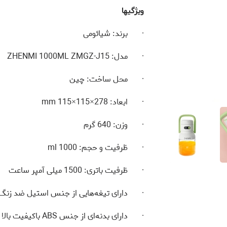
ویژگی­ها
· برند: شیائومی
· مدل:
ZHENMI 1000ML ZMGZ-J15
· محل ساخت: چین
· ابعاد:
278×115×115 mm
· وزن:
640
گرم
· ظرفیت و حجم:
1000 ml
· ظرفیت باتری:
1500
میلی‌ آمپر ساعت
· دارای تیغه‌هایی از جنس استیل ضد زنگ
· دارای بدنه‌ای از جنس
ABS
باکیفیت بالا 