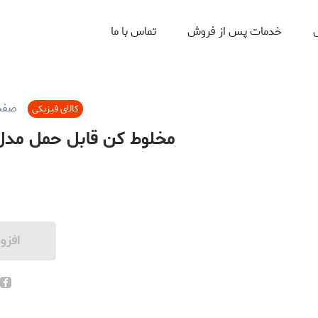
ل
خدمات پس از فروش
تماس با ما
صفح
کالای فیزیکی
مخلوط کن قابل حمل مدل ENMI 1000ML ZMGZ-J15
افزو