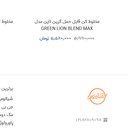
مخلوط کن قابل حمل گرین لاین مدل
مخلوط کن نی
GREEN LION BLEND MAX
PORTABLE JUICER
۵٫۹۹۰٫۰۰۰
۵٫۵۸۰٫۰۰۰
تومان
GNBLNDMXPJWH
برترین ب
شیائوم
جی بی ا
مک دود
۰۲۱۸۲۸۰۹۰۹۸
پاورولوژ