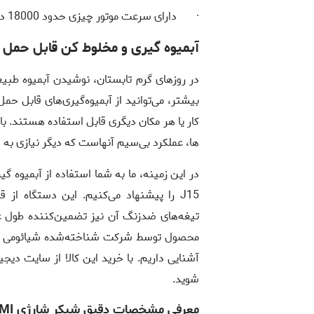
· دارای سرعت موتور چیزی حدود
18000
دو
آبمیوه گیری و مخلوط کن قابل حمل مدل 1000ML ZMGZ-J15
در روزهای گرم تابستان، نوشیدن آبمیوه طبیع
بیشتر، می‌توانید از آبمیوه‌گیری‌های قابل 
کار یا هر مکان دیگری قابل استفاده هستند. با
ها، عملکرد بی‌سیم آنهاست که دیگر نیازی به ا
در این زمینه، ما به شما استفاده از آبمیوه 
J15
را پیشنهاد می‌کنیم. این دستگاه از ق
تیغه‌های ضدزنگ آن نیز تضمین‌کننده طول ع
محصول توسط شرکت شناخته‌شده شیائومی انجا
آشنایی داریم. با خرید این کالا از سایت دیج
شوید.
معرفی مشخصات دقیق شیکر شارژی ZHENMI