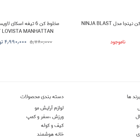
نجا مدل NINJA BLAST
مخلوط کن 6 تیغه اسکای لا
Y LOVISTA MANHATTAN
ناموجود
۵٫۷۸۰٫۰۰۰
۴٫۹۹۰٫۰۰۰
تو
رند ها
دسته بندی محصولات
ی
لوازم آرایش مو
ل
ورزش ،سفر و کمپ
و
کیف و کوله
ی
خانه هوشمند