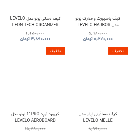
کیف پاسپورت و مدارک لِولو
کیف دستی لِولو مدل LEVELO
مدل LEVELO HARBOR
LEON TECH ORGANIZER
POUCH
PASSPORT HOLDER WITH
۴٫۴۵۰٫۰۰۰
۵٫۹۸۰٫۰۰۰
FIND MY LOCATION
۵٫۲۷۰٫۰۰۰
تومان
۳٫۸۹۰٫۰۰۰
تومان
تخفیف
تخفیف
کیف مسافرتی لِولو مدل
کیبورد آیپد 11PRO لِولو مدل
LEVELO AEROBOARD
LEVELO MELLE
SAFFIANO LEATHER
POLYESTER TRAVEL
۱۵٫۷۸۰٫۰۰۰
۸٫۹۹۰٫۰۰۰