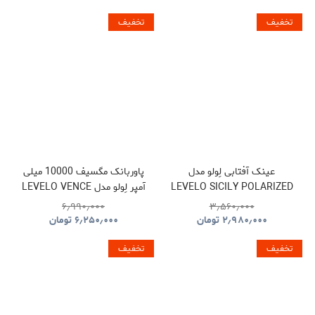
تخفیف
تخفیف
عینک آفتابی لِولو مدل
پاوربانک مگسیف 10000 میلی
LEVELO SICILY POLARIZED
آمپر لِولو مدل LEVELO VENCE
POWER BANK
SUNGLASSES
۶٫۹۹۰٫۰۰۰
۳٫۵۶۰٫۰۰۰
۲٫۹۸۰٫۰۰۰
تومان
۶٫۲۵۰٫۰۰۰
تومان
تخفیف
تخفیف