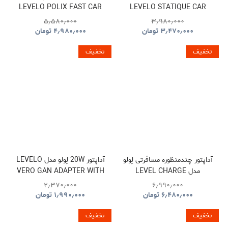
LEVELO POLIX FAST CAR
LEVELO STATIQUE CAR
CHARGER
CHARGER
۵٫۵۸۰٫۰۰۰
۳٫۹۸۰٫۰۰۰
۳٫۴۷۰٫۰۰۰
تومان
۴٫۹۸۰٫۰۰۰
تومان
تخفیف
تخفیف
آداپتور چندمنظوره مسافرتی لِولو
آداپتور 20W لِولو مدل LEVELO
مدل LEVEL CHARGE
VERO GAN ADAPTER WITH
SINGLE TYPE-C PORT
TOWER GAN TRAVEL
۲٫۳۷۰٫۰۰۰
۶٫۹۹۰٫۰۰۰
ADAPTER
۶٫۴۸۰٫۰۰۰
تومان
۱٫۹۹۰٫۰۰۰
تومان
تخفیف
تخفیف