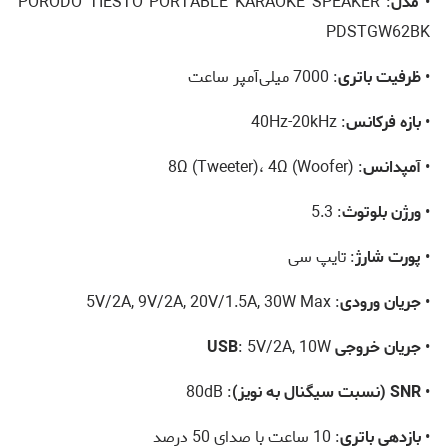
•
مدل
: PORODO TIESTO PORTABLE KARAOKE SPEAKER
PDSTGW62BK
•
ظرفیت باتری
: 7000 میلی‌آمپر ساعت
•
بازه فرکانس
: 40Hz-20kHz
•
آمپدانس
: 8Ω (Tweeter)، 4Ω (Woofer)
•
ورژن بلوتوث
: 5.3
•
پورت شارژ
: تایپ سی
•
جریان ورودی
: 5V/2A, 9V/2A, 20V/1.5A, 30W Max
•
جریان خروجی USB
: 5V/2A, 10W
•
SNR (نسبت سیگنال به نویز)
: 80dB
•
بازدهی باتری
: 10 ساعت با صدای 50 درصد