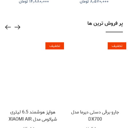
WIRELESS KEYBOARD
DUFFLE BAG
۸٫۵۷۰٫۰۰۰
تومان
۱۴٫۸۸۰٫۰۰۰
تومان
LVLABKP11BK
پر فروش ترین ها
تخفیف
تخفیف
جارو برقی دستی دیرما مدل
هواپز هوشمند 6.5 لیتری
DX700
شیائومی مدل XIAOMI AIR
FRYER MAF10