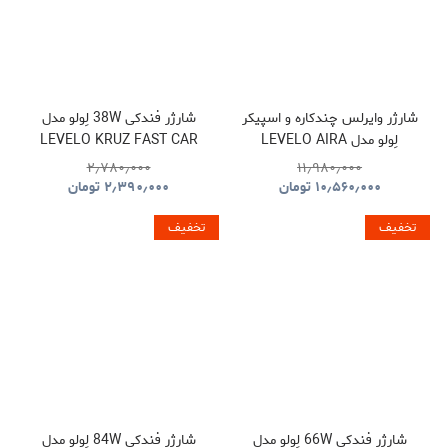
شارژر وایرلس چندکاره و اسپیکر
شارژر فندکی 38W لِولو مدل
لِولو مدل LEVELO AIRA
LEVELO KRUZ FAST CAR
CHARGER
WIRELESS CHARGER WITH
۲٫۷۸۰٫۰۰۰
۱۱٫۹۸۰٫۰۰۰
SPEAKER
۱۰٫۵۶۰٫۰۰۰
تومان
۲٫۳۹۰٫۰۰۰
تومان
تخفیف
تخفیف
شارژر فندکی 66W لِولو مدل
شارژر فندکی 84W لِولو مدل