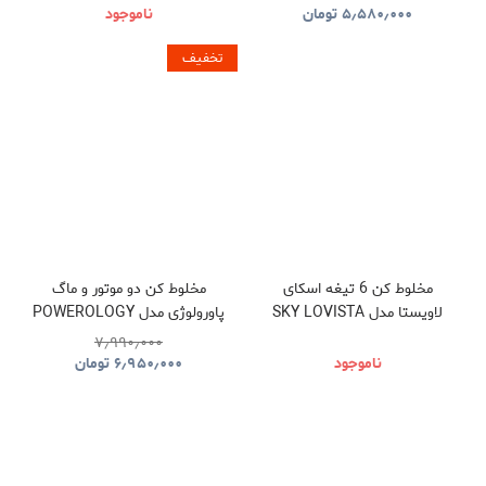
GNBLNDMXPJWH
۵٫۵۸۰٫۰۰۰
تومان
ناموجود
تخفیف
مخلوط کن 6 تیغه اسکای
مخلوط کن دو موتور و ماگ
لاویستا مدل SKY LOVISTA
پاورولوژی مدل POWEROLOGY
DOUMIX PWPB27
MANHATTAN
۷٫۹۹۰٫۰۰۰
ناموجود
۶٫۹۵۰٫۰۰۰
تومان