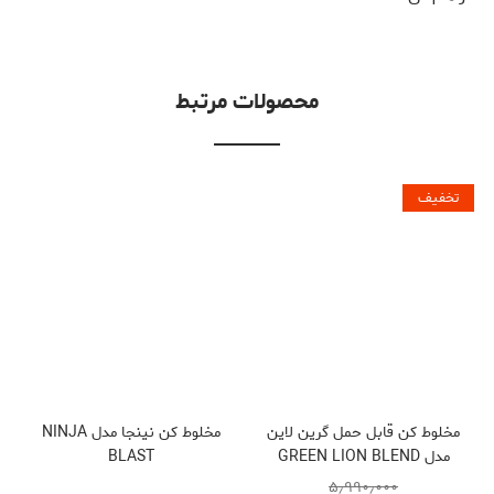
محصولات مرتبط
تخفیف
مخلوط کن قابل حمل گرین لاین
مخلوط کن نینجا مدل NINJA
مدل GREEN LION BLEND
BLAST
MAX PORTABLE JUICER
۵٫۹۹۰٫۰۰۰