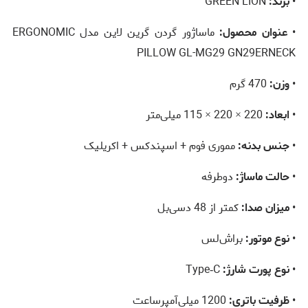
•
برند:
GREEN LION
•
عنوان محصول:
ماساژور گردن گرین لاین مدل ERGONOMIC
PILLOW GL-MG29 GN29ERNECK
•
وزن:
470 گرم
•
ابعاد:
220 × 220 × 115 میلی‌متر
•
جنس بدنه:
مموری فوم + اسپندکس + اکریلیک
•
حالت ماساژ:
دوطرفه
•
میزان صدا:
کمتر از 48 دسی‌بل
•
نوع موتور:
براش‌لس
•
نوع پورت شارژ:
Type‑C
•
ظرفیت باتری:
1200 میلی‌آمپرساعت