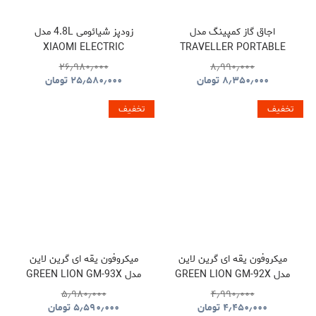
اجاق گاز کمپینگ مدل
زودپز شیائومی 4.8L مدل
XIAOMI ELECTRIC
TRAVELLER PORTABLE
PRESSURE COOKER
BBQ HYBQ015
۲۶٫۹۸۰٫۰۰۰
۸٫۹۹۰٫۰۰۰
۸٫۳۵۰٫۰۰۰
تومان
۲۵٫۵۸۰٫۰۰۰
تومان
تخفیف
تخفیف
میکروفون یقه ای گرین لاین
میکروفون یقه ای گرین لاین
مدل GREEN LION GM-92X
مدل GREEN LION GM-93X
GNGM93XMICBK
GNGM92XWMBK
۵٫۹۸۰٫۰۰۰
۴٫۹۹۰٫۰۰۰
۴٫۴۵۰٫۰۰۰
تومان
۵٫۵۹۰٫۰۰۰
تومان