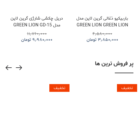
باربیکیو ذغالی گرین لاین مدل
دریل چکشی شارژی گرین لاین
GREEN LION GREEN LION
مدل GREEN LION GD-15
PRO DRIVE CORDLESS
QUDRA FOLDABLE BBQ
۱۱٫۷۶۰٫۰۰۰
۴٫۵۸۰٫۰۰۰
HAMMER DRILL
GRILL GNQDRBBQSTBK
۳٫۸۵۰٫۰۰۰
تومان
۹٫۹۸۰٫۰۰۰
تومان
GNGD15D18VGN
پر فروش ترین ها
تخفیف
تخفیف