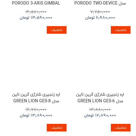
مدل PORODO TWO-DEVICE
PORODO 3-AXIS GIMBAL
STABILIZER PDLFST127BK
CONNECT HANDHELD
۱۴٫۵۸۰٫۰۰۰
۷٫۷۵۰٫۰۰۰
LAVALIER MICROPHONE
۶٫۹۸۰٫۰۰۰
تومان
۱۳٫۵۹۰٫۰۰۰
تومان
PDLFST133BK
تخفیف
تخفیف
اره زنجیری شارژی گرین لاین
اره زنجیری شارژی گرین لاین
مدل GREEN LION GES-6
مدل GREEN LION GES-8
BRUSHLESS CORDLESS
CORDLESS ELECTRIC
۱۴٫۷۸۰٫۰۰۰
۱۳٫۸۸۰٫۰۰۰
CHAINSAW GNOCSWTLGN
CHAINSAW
۱۲٫۸۹۰٫۰۰۰
تومان
۱۳٫۸۹۰٫۰۰۰
تومان
GNGES6SAWGN
تخفیف
تخفیف