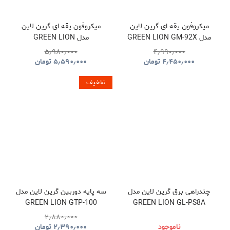
میکروفون یقه ای گرین لاین
میکروفون یقه ای گرین لاین
مدل GREEN LION GM-92X
مدل GREEN LION
GNGM93XMICBK
GNGM92XWMBK
۵٫۹۸۰٫۰۰۰
۴٫۹۹۰٫۰۰۰
۴٫۴۵۰٫۰۰۰
تومان
۵٫۵۹۰٫۰۰۰
تومان
تخفیف
چندراهی برق گرین لاین مدل
سه پایه دوربین گرین لاین مدل
GREEN LION GTP-100
GREEN LION GL-PS8A
GNTP100TRIBK
GNPS7UPDUKBK
۲٫۸۸۰٫۰۰۰
ناموجود
۲٫۳۹۰٫۰۰۰
تومان