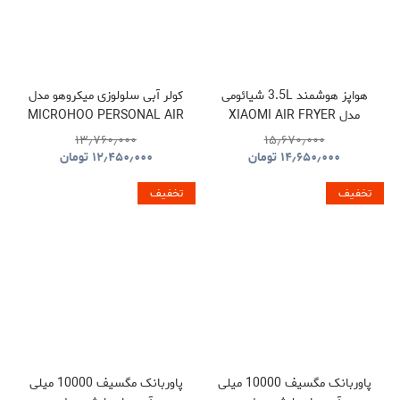
هواپز هوشمند 3.5L شیائومی
کولر آبی سلولوزی میکروهو مدل
مدل XIAOMI AIR FRYER
MICROHOO PERSONAL AIR
COOLER MH01R
MAF02
۱۳٫۷۶۰٫۰۰۰
۱۵٫۶۷۰٫۰۰۰
۱۴٫۶۵۰٫۰۰۰
تومان
۱۲٫۴۵۰٫۰۰۰
تومان
تخفیف
تخفیف
پاوربانک مگسیف 10000 میلی
پاوربانک مگسیف 10000 میلی