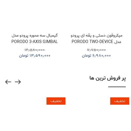
میکروفون دستی و یقه ای پرودو
گیمبال سه محوره پرودو مدل
مدل PORODO TWO-DEVICE
PORODO 3-AXIS GIMBAL
STABILIZER PDLFST127BK
CONNECT HANDHELD
۱۴٫۵۸۰٫۰۰۰
۷٫۷۵۰٫۰۰۰
LAVALIER MICROPHONE
۶٫۹۸۰٫۰۰۰
تومان
۱۳٫۵۹۰٫۰۰۰
تومان
PDLFST133BK
پر فروش ترین ها
تخفیف
تخفیف