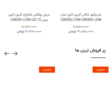
باربیکیو ذغالی گرین لاین مدل
دریل چکشی شارژی گرین لاین
GREEN LION GREEN LION
مدل GREEN LION GD-15
PRO DRIVE CORDLESS
QUDRA FOLDABLE BBQ
۱۱٫۷۶۰٫۰۰۰
۴٫۵۸۰٫۰۰۰
HAMMER DRILL
GRILL GNQDRBBQSTBK
۳٫۸۵۰٫۰۰۰
تومان
۹٫۹۸۰٫۰۰۰
تومان
GNGD15D18VGN
پر فروش ترین ها
تخفیف
تخفیف