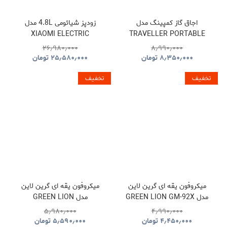
اجاق گاز کمپینگ مدل
زودپز شیائومی 4.8L مدل
XIAOMI ELECTRIC
TRAVELLER PORTABLE
PRESSURE COOKER
BBQ HYBQ015
۲۶٫۹۸۰٫۰۰۰
۸٫۹۹۰٫۰۰۰
۸٫۳۵۰٫۰۰۰
تومان
۲۵٫۵۸۰٫۰۰۰
تومان
تخفیف
تخفیف
میکروفون یقه ای گرین لاین
میکروفون یقه ای گرین لاین
مدل GREEN LION GM-92X
مدل GREEN LION
GNGM93XMICBK
GNGM92XWMBK
۵٫۹۸۰٫۰۰۰
۴٫۹۹۰٫۰۰۰
۴٫۴۵۰٫۰۰۰
تومان
۵٫۵۹۰٫۰۰۰
تومان