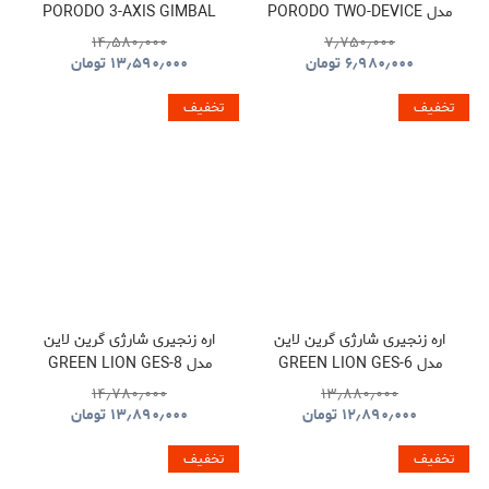
مدل PORODO TWO-DEVICE
PORODO 3-AXIS GIMBAL
STABILIZER PDLFST127BK
CONNECT HANDHELD
۱۴٫۵۸۰٫۰۰۰
۷٫۷۵۰٫۰۰۰
LAVALIER MICROPHONE
۶٫۹۸۰٫۰۰۰
تومان
۱۳٫۵۹۰٫۰۰۰
تومان
PDLFST133BK
تخفیف
تخفیف
اره زنجیری شارژی گرین لاین
اره زنجیری شارژی گرین لاین
مدل GREEN LION GES-6
مدل GREEN LION GES-8
BRUSHLESS CORDLESS
CORDLESS ELECTRIC
۱۴٫۷۸۰٫۰۰۰
۱۳٫۸۸۰٫۰۰۰
CHAINSAW GNOCSWTLGN
CHAINSAW
۱۲٫۸۹۰٫۰۰۰
تومان
۱۳٫۸۹۰٫۰۰۰
تومان
GNGES6SAWGN
تخفیف
تخفیف