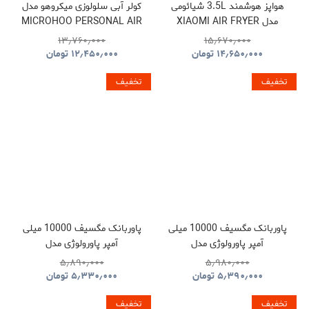
هواپز هوشمند 3.5L شیائومی
کولر آبی سلولوزی میکروهو مدل
مدل XIAOMI AIR FRYER
MICROHOO PERSONAL AIR
COOLER MH01R
MAF02
۱۳٫۷۶۰٫۰۰۰
۱۵٫۶۷۰٫۰۰۰
۱۴٫۶۵۰٫۰۰۰
تومان
۱۲٫۴۵۰٫۰۰۰
تومان
تخفیف
تخفیف
پاوربانک مگسیف 10000 میلی
پاوربانک مگسیف 10000 میلی
آمپر پاورولوژی مدل
آمپر پاورولوژی مدل
POWEROLOGY MAGSAFE
POWEROLOGY SPETEMOR
۵٫۸۹۰٫۰۰۰
۵٫۹۸۰٫۰۰۰
ALUMINUM PPBCHA34TI
GLASS SURFACE
۵٫۳۹۰٫۰۰۰
تومان
۵٫۳۳۰٫۰۰۰
تومان
PPBCHA36
تخفیف
تخفیف