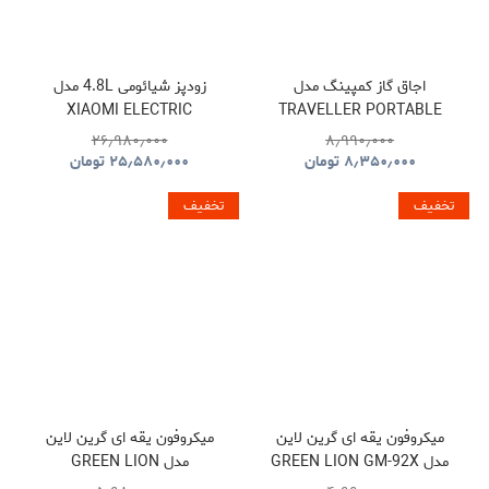
اجاق گاز کمپینگ مدل
زودپز شیائومی 4.8L مدل
XIAOMI ELECTRIC
TRAVELLER PORTABLE
PRESSURE COOKER
BBQ HYBQ015
۲۶٫۹۸۰٫۰۰۰
۸٫۹۹۰٫۰۰۰
۸٫۳۵۰٫۰۰۰
تومان
۲۵٫۵۸۰٫۰۰۰
تومان
تخفیف
تخفیف
میکروفون یقه ای گرین لاین
میکروفون یقه ای گرین لاین
مدل GREEN LION GM-92X
مدل GREEN LION
GNGM93XMICBK
GNGM92XWMBK