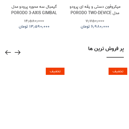
میکروفون دستی و یقه ای پرودو
گیمبال سه محوره پرودو مدل
مدل PORODO TWO-DEVICE
PORODO 3-AXIS GIMBAL
STABILIZER PDLFST127BK
CONNECT HANDHELD
۱۴٫۵۸۰٫۰۰۰
۷٫۷۵۰٫۰۰۰
LAVALIER MICROPHONE
۶٫۹۸۰٫۰۰۰
تومان
۱۳٫۵۹۰٫۰۰۰
تومان
PDLFST133BK
پر فروش ترین ها
تخفیف
تخفیف