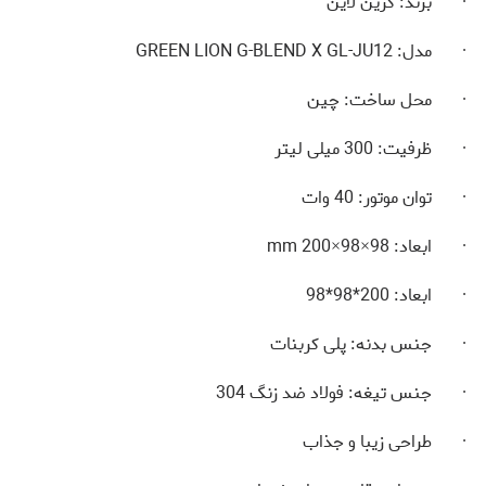
· برند: گرین لاین
· مدل:
GREEN LION G-BLEND X GL-JU12
· محل ساخت: چین
· ظرفیت:
300
میلی لیتر
· توان موتور:
40
وات
· ابعاد:
98×98×200 mm
· ابعاد: 200*98*98
· جنس بدنه: پلی کربنات
· جنس تیغه: فولاد ضد زنگ
304
· طراحی زیبا و جذاب