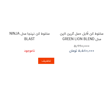
مخلوط کن قابل حمل گرین لاین
مخلوط کن نینجا مدل NINJA
مدل GREEN LION BLEND
BLAST
MAX PORTABLE JUICER
۵٫۹۹۰٫۰۰۰
GNBLNDMXPJWH
۵٫۵۸۰٫۰۰۰
تومان
ناموجود
تخفیف