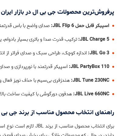
پرفروش‌ترین محصولات جی بی ال در بازار ایران
اسپیکر قابل حمل JBL Flip 6:
صدای واضح با باس قدرتمند،
JBL Charge 5:
ترکیب قدرت صدا و باتری بسیار بادوام، یک
JBL Go 3:
اندازه کوچک، طراحی سبک و صدای فراتر از انتظ
JBL PartyBox 110:
اسپیکر قدرتمند با نورپردازی و صدا
JBL Tune 230NC:
هندزفری بی‌سیم با حذف نویز فعال و
JBL Live 660NC:
هدفون دورگوشی با کیفیت ساخت بالا 
راهنمای انتخاب محصول مناسب از برند جی بی 
برای انتخاب محصول منا