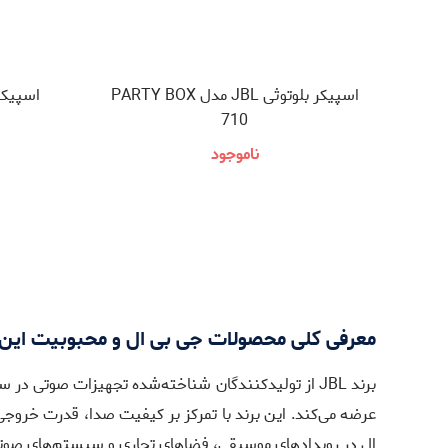
اسپیکر بلوتوثی JBL مدل PARTY BOX
710
ناموجود
معرفی کلی محصولات جی بی ال و محبوبیت این 
برند JBL از تولیدکنندگان شناخته‌شده تجهیزات صوتی در سطح جهان است که محصولاتی متنوع شامل اسپیکرهای قابل‌حمل، هدفون،
عرضه می‌کند. این برند با تمرکز بر کیفیت صدا، قدرت خروجی
ال در رویدادهای موسیقی، فضاهای تجاری و سیستم‌های صوتی