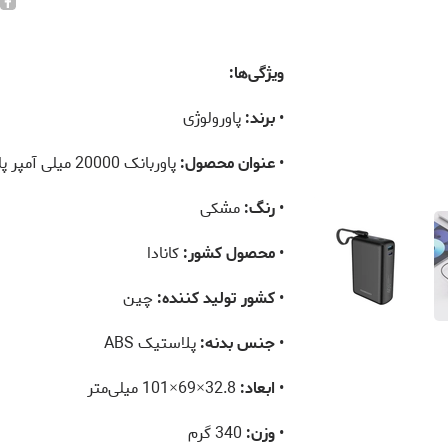
ویژگی‌ها:
•
برند:
پاورولوژی
•
عنوان محصول:
پاوربانک 20000 میلی آمپر پاورولوژی مدل POWEROLOGY MONTREAL PPBAM22BK
•
رنگ:
مشکی
•
محصول کشور:
کانادا
•
کشور تولید کننده:
چین
•
جنس بدنه:
پلاستیک ABS
•
ابعاد:
32.8×69×101 میلی‌متر
•
وزن:
340 گرم