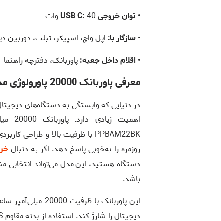
•
توان خروجی USB C:
40 وات
•
سازگار با:
اپل واچ، اسپیکر، تبلت، دوربین دی
•
اقلام داخل جعبه:
پاوربانک، دفترچه راهنما
معرفی پاوربانک 20000 پاورولوژی مدل Montreal
در دنیایی که وابستگی به دستگاه‌های دیجیتا
PPBAM22BK با ظرفیت بالا و طراحی ک
روزمره را به‌خوبی پاسخ دهد. اگر به دنبال
خری
دستگاه هستید، این مدل می‌تواند انتخابی من
باشد.
این پاوربانک با ظرف